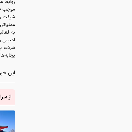
روابط عم
موجب تص
شیفت روز
عملیاتی
به فعال
امنیتی و
شرکت پت
پرتابه‌
این خبر 
از سر