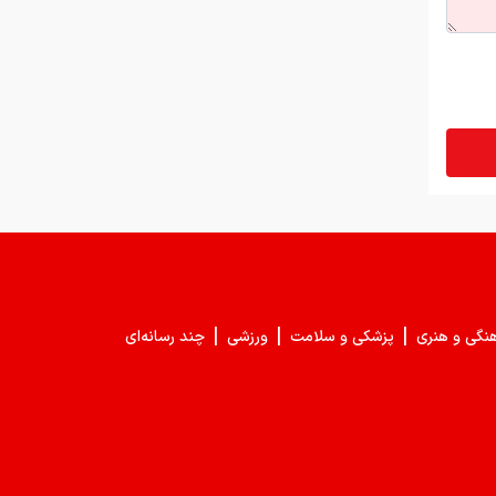
چرا ایران با وجود تورم ۵۰ درصدی،
ابرتورمی نشده است؟
چرا نباید از انس جهانی غافل شد؟
تحلیل فاندامنتال طلا در سال ۲۰۲۶
نقش ربات جوشکاری در افزایش کیفیت
و سرعت تولید صنایع فلزی
هزینه سفر به دبی بعد از جنگ
رمضان/ قیمت بلیت تهران - دبی چقدر
|
|
|
هنگی و هنری
پزشکی و سلامت
ورزشی
چند رسانه‌ای
شد؟
چرا اختلال بانکی تکرار می‌شود؟
آمادگی بهزیستی برای برگزاری مراسم
تشییع قائد شهید