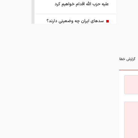
علیه حزب الله اقدام خواهیم کرد
سد‌های ایران چه وضعیتی دارند؟
راهنمای جامع انتخاب و خرید مانتو
آنلاین در سال ۱۴۰۵
گزارش خطا
همزمان با رونمایی شمش ایران، در
مسابقه نقشه ایران شرکت کنید
کمک ۱.۴ میلیارد یورویی اتحادیه اروپا
به اوکراین از اموال روسیه
زمان واریز یارانه جدید دولت اعلام شد
فروش بی‌واسطه و تجمیع برق، راهکاری
هوشمند برای صاحبان نیروگاه‌های پراکنده