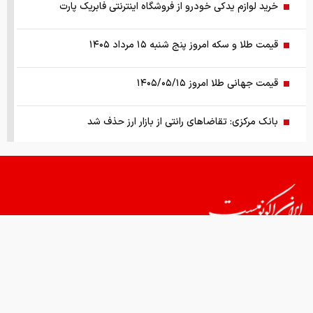
خرید لوازم یدکی خودرو از فروشگاه اینترنتی فابریک پارت
قیمت طلا و سکه امروز پنج شنبه ۱۵ مرداد ۱۴۰۵
قیمت جهانی طلا امروز ۱۴۰۵/۰۵/۱۵
بانک مرکزی: تقاضا‌های رانتی از بازار ارز حذف شد
کالابرگ سه دهک مشمول شارژ شد
هشدار تخلیه برای ساکنان شهرک المنصوری/ ارتش اسرائیل: با
تمام قدرت علیه حزب الله اقدام خواهیم کرد
سد‌های ایران چه وضعیتی دارند؟
قیمت های امروز
درباره ما
تماس با ما
همکاری
راهنمای جامع انتخاب و خرید مانتو آنلاین در سال ۱۴۰۵