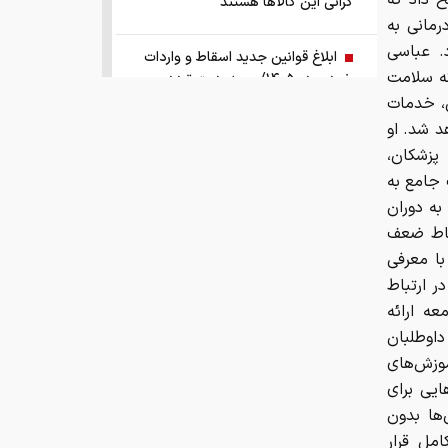
ح داد که
گرانی این کالاها هستند
رمانی به
. عباسی
ابلاغ قوانین جدید اسقاط و واردات
که سلامت
خودرو در ۱۴۰۵/ محدودیت تردد و
سوخت‌رسانی به فرسوده‌ها
ل، خدمات
د شد. او
پزشکان،
قیمت امروز طلا چند؟ / سکه در آستانه
بازگشت به کانال ۱۸۸ میلیون
 جامع به
به دوران
قاط ضعف
امکان سنجی اجرای پلتفرم «سایبان» در
مراکز شبانه روزی سالمندان
با معرفی
ر ارتباط
ه ارائه
رشد ۱۱۲ هزار واحدی شاخص کل بورس
داوطلبان
موزش‌های
حسینی: رسانه ها سربازان
حقیقت‌جویی هستند
ایی برای
ها بدون
مل قرار
ولتاژ ایده‌آل باتری خودرو چقدر است؟