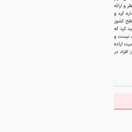
 و ارائه
ره کرد و
حواله دلار ۱۵۴ هزار و ۴۵۱ تومان شد
سطح کشور
د کرد که
قیمت نفت برنت به ۸۳ دلار رسید
ی نیست و
یت اراده
قیمت غذای دانشجویی اعلام شد+
افراد در
جزئیات
عراق عظیم‌ترین پروژه خطوط لوله نفت
را آغاز کرد
قیمت طلا و سکه امروز شنبه ۱۷ مرداد
۱۴۰۵