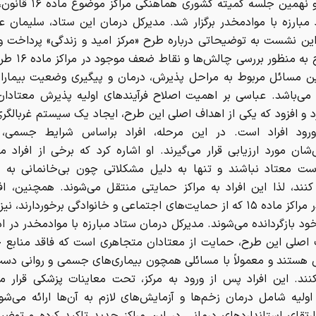
در سی و نهمین جلسه کمیته کشوری 
مبارزه با موادمخدر برگزار شد. مدیرکل درمان این ستاد، سلیمان ع
ین نشست به توضیحاتی درباره طرح «مرکز امید و زندگی» پرداخت و
این طرح به منظور بررس
ن مسائل مربوط به مراحل پذیرش، درمان و پیگیری وضعیت بیمارا
ی‌باشد. عباسی بر اهمیت اصلاح فرآیندهای اولیه پذیرش معتادان
د و افزود که یکی از اهداف اصلی این طرح، ایجاد یک سیستم غربالگری
رود افراد است. در این مرحله، افراد براساس شرایط جسمی، 
شان مورد ارزیابی قرار می‌گیرند. او اشاره کرد که برخی از افراد م
ت معتاد نباشند و تنها به دلیل مشکلاتی چون بی‌خانمانی به ای
کنند، لذا این افراد به مراکز حمایتی منتقل می‌شوند. همچنین، ا
درمان در مراکز ماده ۱۵ که از حمایت‌های اجتماعی و خانوادگی برخوردارند،
ود بازگردانده می‌شوند. مدیرکل درمان ستاد مبارزه با موادمخدر در ا
اصلی این طرح، حمایت از معتادان متجاهری است که فاقد منابع ح
 هستند و معمولاً با مسائلی همچون بیماری‌های جسمی و روانی دس
کنند. این افراد پس از ورود به مرکز، تحت معاینات پزشکی قرار می
ولیه شامل درمان زخم‌ها و آزمایش‌های لازم به آن‌ها ارائه می‌شو