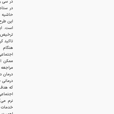
در ستاد 
حاشیه ا
است. ای
ترخیص م
تاکید کر
هنگام و
اجتماعی‌
ممکن اس
مراجعه 
درمانی خ
که هدف 
اجتماعی
نرم می‌
خدمات ا