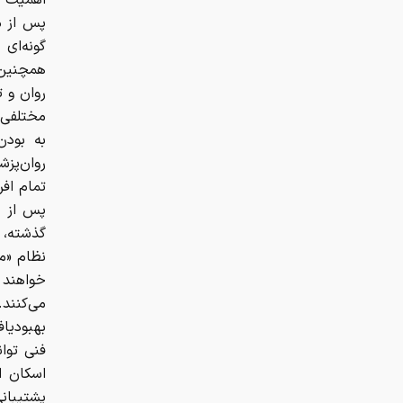
اهمیت ا
پس از مر
گونه‌ای
همچنین ت
روان و ت
مختلفی ن
به بودن
روان‌پز
تمام اف
پس از ت
گذشته، ع
نظام «مد
خواهند 
می‌کنند
بهبودیاف
فنی توا
اسکان ا
پشتیبان