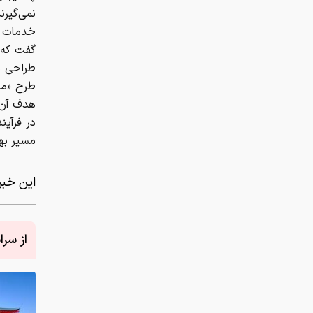
نمی‌گیرن
خدمات د
گفت که 
طراحی شد
طرح «مر
هدف آن ک
در فرآین
مسیر به
این خبر 
از سر