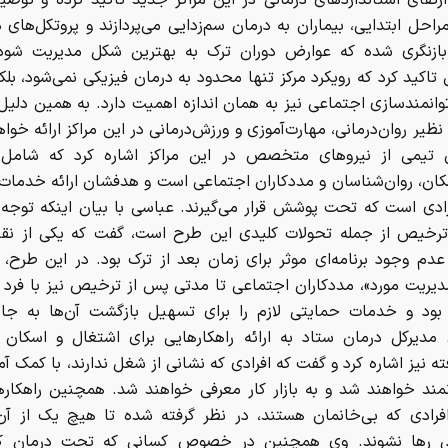
رتقای استانداردهای درمانی در این مراکز جدید تاکید کرده و توضی
احل ابتدایی، بیماران به درمان سم‌زدایی می‌پردازند و پروتکل‌های د
 بازنگری شده که عوارض دوران ترک به بهترین شکل مدیریت شود
اکید کرد که رویکرد مرکز تنها محدود به درمان فیزیکی نمی‌شود، بل
وانمندسازی اجتماعی نیز به همان اندازه اهمیت دارد. به همین دلی
ظیر روان‌درمانی، مهارت‌آموزی و ورزش‌درمانی در این مراکز ارائه خواه
 تیمی از نیروهای متخصص در این مراکز اشاره کرد که شامل 
شکان، روان‌شناسان و مددکاران اجتماعی است و هدفشان ارائه خدمات
رادی است که تحت پوشش قرار می‌گیرند. عباسی با بیان اینکه توجه 
رخیص از جمله تحولات کلیدی این طرح است، گفت که یکی از ن
دم وجود برنامه‌ای موثر برای زمان بعد از ترک بود. در این طرح، 
یریت مورد»، مددکاران اجتماعی تا مدتی پس از ترخیص نیز با فرد د
بود و خدمات حمایتی لازم را برای تسهیل بازگشت آن‌ها به جامع
. مدیرکل درمان ستاد به ارائه را‌هکارهایی برای اشتغال و اسکان 
ته نیز اشاره کرد و گفت که افرادی که نشانی از شغل ندارند، با کمک آ
نمند خواهند شد و به بازار کار معرفی خواهند شد. همچنین راهکاره
فرادی که بی‌خانمان هستند، در نظر گرفته شده تا هیچ یک از آن‌
ی رها نشوند. وی همچنین در خصوص کسانی که تحت درمان کا