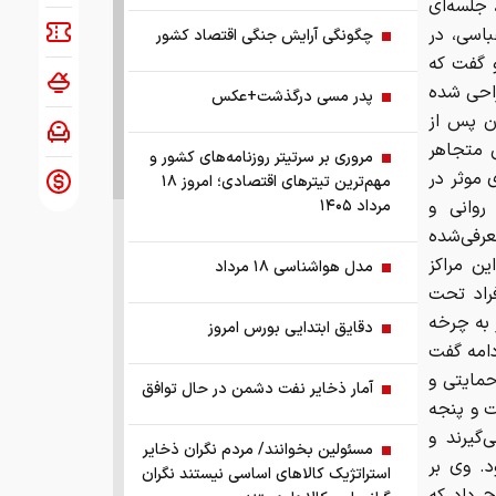
هماهنگی مراکز موضوع ماده ۱۶ قانون، جلسه‌ای
باسی، در
چگونگی آرایش جنگی اقتصاد کشور
 گفت که
ی چالش‌ها و نقاط ضعف موجود در مراکز ماده ۱۶ طراحی شده
پدر مسی درگذشت+عکس
ن پس از
 متجاهر
مروری بر سرتیتر روزنامه‌های کشور و
 موثر در
مهم‌ترین تیترهای اقتصادی؛ امروز ۱۸
روانی و
مرداد ۱۴۰۵
عرفی‌شده
ن مراکز
مدل هواشناسی ۱۸ مرداد
فراد تحت
 نیز به چرخه
دقایق ابتدایی بورس امروز
دامه گفت
مایتی و
آمار ذخایر نفت دشمن در حال توافق
ت و پنجه
‌گیرند و
مسئولین بخوانند/ مردم نگران ذخایر
د. وی بر
استراتژیک کالاهای اساسی نیستند نگران