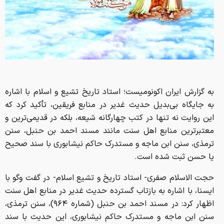
به گزارش ایران اکونومیست؛ استاد تاریخ تشیع و اسلام با اشاره
به جایگاه بی‌بدیل حدیث غدیر در منابع فریقین، تأکید کرد که
این روایت نه تنها در کتب چهارگانه شیعه، بلکه در قدیمی‌ترین و
معتبرترین منابع اهل سنت مانند مسند احمد بن حنبل، سنن
ترمذی، سنن ابن ماجه و مستدرک حاکم نیشابوری با سند صحیح
یا حسن ثبت شده است.
حجت الاسلام صفری- استاد تاریخ و تشیع اسلام- در گفت وگو با
ایسنا، با اشاره به بازتاب گسترده حدیث غدیر در منابع اهل سنت
اظهار کرد: در مسند احمد بن حنبل (شماره ۹۶۴)، سنن ترمذی،
سنن ابن ماجه و مستدرک حاکم نیشابوری، این حدیث با سند