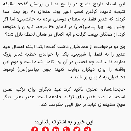
این استاد تاریخ تشیع در پاسخ به این پرسش گفت: سقیفه
نتیجه نادیده گرفتن نصب الهی بود. عده‌ای ۷۰ روز بعد ادعا
کردند که غدیر فقط به معنای دوستی بوده نه جانشینی؛ اما اگر
چنین بود، چرا پیامبر(ص) در گرمای ۴۰ درجه، کاروان را متوقف
کرد، از همگان بیعت گرفت و آیه اکمال در همان لحظه نازل شد؟
وی دو درخواست از مخاطبان داشت گفت: ابتدا اینکه امسال عید
غدیر را نه فقط با شیرینی، بلکه با خواندن خطبه غدیر بزرگ
بدارید تا بدانید چه نعمتی در آن روز کامل شده است و دوم این
واقعه را برای دیگران روایت کنید؛ چون پیامبر(ص) فرمود:
«حاضران به غایبان برسانند.»
حجت‌الاسلام صفری تأکید کرد: عید دیگران برای تزکیه نفس
است، اما عید غدیر برای تزکیه جامعه است؛ غدیر یعنی دیگر
هیچ سقیفه‌ای نباید بر حق الهی حکومت کند.
این خبر را به اشتراک بگذارید: