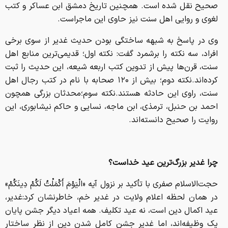
صحیح نقل شده است. همچنین تاریخ دمشق ابن عساکر و کتب
لغوی و روایی اهل سنت نیز حاوی این ماجراست.
وی در پاسخ به شبهه ساختگی بودن حدیث غدیر از سوی برخی
افراد، سه نکته را برشمرد گفت: نکته اول؛ قدیمی‌ترین منابع اهل
سنت، قرن‌ها پیش از تدوین کتب اربعه شیعه، این حدیث را ثبت
کرده‌اند.نکته دوم؛ بیش از ۱۲۰ صحابه با نام در کتب رجال اهل
سنت، راوی این حادثه هستند.نکته سوم؛محدثان بزرگی همچون
احمد بن حنبل، ترمذی، ابن ماجه، نسایی و حاکم نیشابوری، این
روایت را صحیح دانسته‌اند.
چرا غدیر بزرگ‌ترین عید خداست؟
حجت‌الاسلام صفری با تأکید بر نزول آیه «الْیَوْمَ أَکْمَلْتُ لَکُمْ دِینَکُمْ»
در همان لحظه اعلام ولایت در غدیر خم، خاطرنشان کرد:غدیر،
عید اکمال دین است، نه عید تکلیف. همه اعیاد دیگر جشن پایان
یک وظیفه‌اند، اما غدیر جشن کامل شدن دین از نظر ساختار