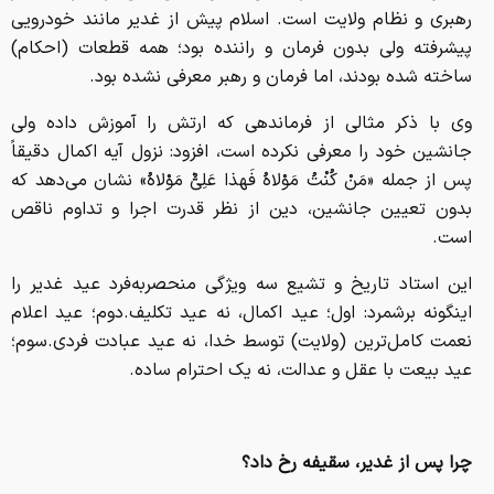
رهبری و نظام ولایت است. اسلام پیش از غدیر مانند خودرویی
پیشرفته ولی بدون فرمان و راننده بود؛ همه قطعات (احکام)
ساخته شده بودند، اما فرمان و رهبر معرفی نشده بود.
وی با ذکر مثالی از فرماندهی که ارتش را آموزش داده ولی
جانشین خود را معرفی نکرده است، افزود: نزول آیه اکمال دقیقاً
پس از جمله «مَنْ کُنْتُ مَوْلاهُ فَهذا عَلِیٌّ مَوْلاهُ» نشان می‌دهد که
بدون تعیین جانشین، دین از نظر قدرت اجرا و تداوم ناقص
است.
این استاد تاریخ و تشیع سه ویژگی منحصربه‌فرد عید غدیر را
اینگونه برشمرد: اول؛ عید اکمال، نه عید تکلیف.دوم؛ عید اعلام
نعمت کامل‌ترین (ولایت) توسط خدا، نه عید عبادت فردی.سوم؛
عید بیعت با عقل و عدالت، نه یک احترام ساده.
چرا پس از غدیر، سقیفه رخ داد؟