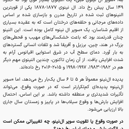
بله، «سوپر ال نینوی قبلی» یک النینوی بسیار قوی بود که حدود
۱۴۹ سال پیش رخ داد. ال نینوی ۱۸۷۷-۱۸۷۸ یکی از قویترین
النینو‌های ثبت شده در تاریخ مدرن و بازسازی شده بر اساس
داده‌های مرجانی و حلقه‌های درختان است که به عقیده بسیاری
از اقلیم شناسان، یک «سوپر ال نینو» کامل بوده است. این النینو
چنان قدرتمند بود که باعث خشکسالی‌های مهیب و قحطی‌های
بزرگ در هند، چین، برزیل و آفریقا شد و تلفات انسانی گسترد‌های
به بار آورد. دمای سطح آب در شرق استوایی اقیانوس آرام به
شدت افزایش یافت. از آن زمان تاکنون، چندین النینوی مهم دیگر
هم در ۱۹۸۲-۱۹۸۳، ۱۹۹۷-۱۹۹۸ و ۲۰۱۵-۲۰۱۶ رخ داده‌اند.
پدیده ال‌نینو معمولاً هر ۵ تا ۶ سال یک‌بار رخ می‌دهد، اما «سوپر
ال‌نینو» پدیده‌ای کم‌تکرارتر است که در صورت وقوع، می‌تواند
تأثیرات شدیدتری بر منطقه داشته باشد. بر این اساس، احتمال
افزایش بارش‌ها و وقوع سیلاب‌ها در پاییز و زمستان سال جاری
بالا ارزیابی می‌شود.
در صورت وقوع یا تقویت سوپر ال‌نینو، چه تغییراتی ممکن است