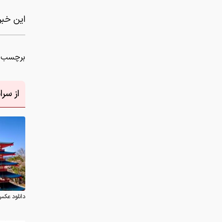
این خبر 
برچسب ه
از سر
دانلود عکس