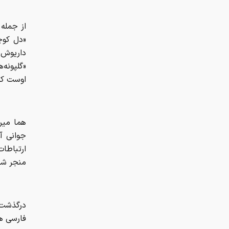
از جمله 
«دل کوچ
داریوش،
«گلپونه
اوست که
جوانی آغ
ارتباطا
منجر شد
درگذشت 
فارسی ه