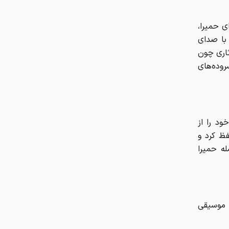
ترامپ و پزشکیان توافق را امضا کردند!
ی حمیرا،
با صدای
نتایج مذاکرات تنگه هرمز اعلام شد!
ثاری چون
روده‌های
توسعه فناوری، مسیر رقابت‌پذیری
صنعت قطعه‌سازی است
تعداد حساب‌های بانکی‌تان را اینجا
هنری خود را از
ببینید
فظ کرد و
له حمیرا
ن موسیقی