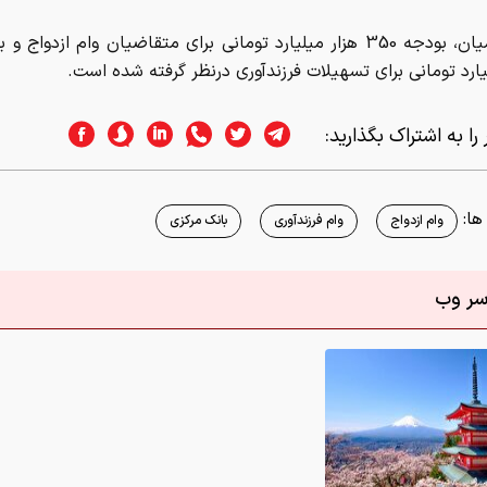
ا:
وام ازدواج
وام فرزندآوری
بانک مرکزی
اسر وب
/ زیباترین لوکیشن‌های عکاسی در جهان
0
 در این رابطه