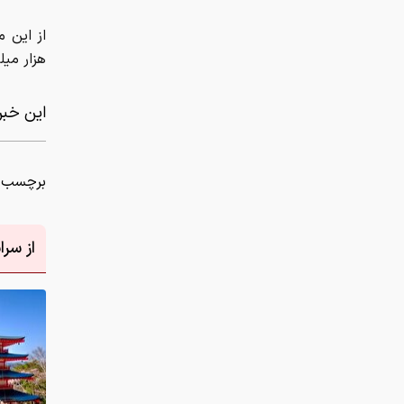
برچسب ه
از سر
دانلود عکس
نظر شما
چیست