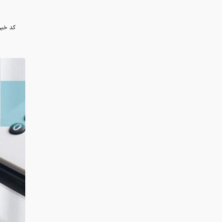
است؛ کل س
به گزارش