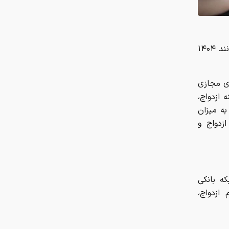
 ازدواج،
تعداد حساب‌های بانکی‌تان را اینجا
به میزان
ببینید
ازدواج و
سهم ۵ درصدی ایران از ماینینگ
جهانی کاهش یافت
پژوپارس ۶۴۰ میلیون تومان شد/
شبکه بانکی
جدول قیمت مدل‌های مختلف خودرو
ازدواج،
شرط جدید برای بازنشستگی اعلام شد
از این میان، بودجه 350 هزار میلیارد تومانی برای متقاضیان وام ازدواج و بودجه 85