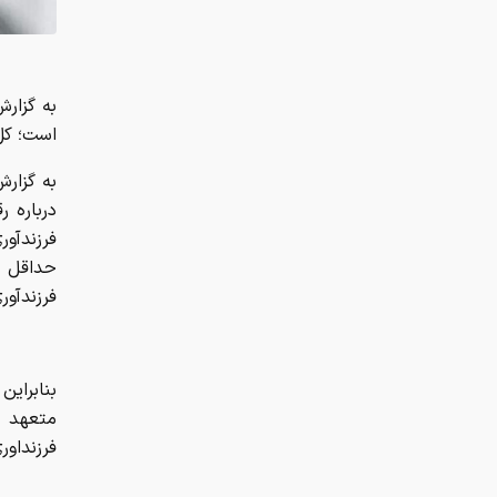
درباره ر
فرزندآو
فرزندآوری در
متعهد ب
فرزنداور
هزار میل
این خبر 