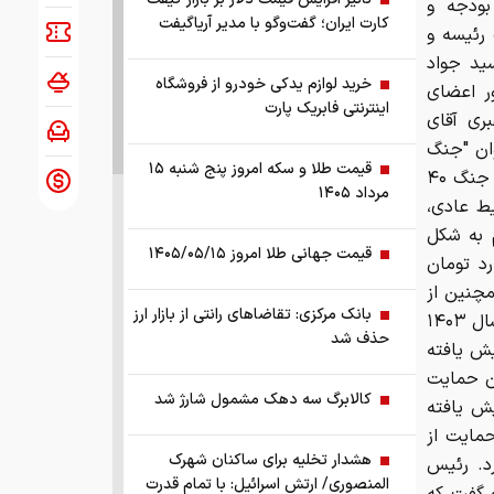
بودجه و
کارت ایران؛ گفت‌وگو با مدیر آریاگیفت
رئیسه و
ید جواد
خرید لوازم یدکی خودرو از فروشگاه
ر اعضای
اینترنتی فابریک پارت
ری آقای
وان "جنگ
قیمت طلا و سکه امروز پنج شنبه ۱۵
رمضان؛ از قاعده‌گریزی تا معکوس شدن قواعد جنگ" منتشر شده و افزود: در جنگ ۴۰
مرداد ۱۴۰۵
ط عادی،
م به شکل
قیمت جهانی طلا امروز ۱۴۰۵/۰۵/۱۵
کمک کردند و این کمک‌ها به ۱۷۰۰ میلیارد تومان
 همچنین از
بانک مرکزی: تقاضا‌های رانتی از بازار ارز
حمایت‌های کمیسیون برنامه و بودجه تقدیر کرد و گفت که بودجه سازمان از سال ۱۴۰۳
حذف شد
 از ۵۲ همت به ۱۲۹ همت افزایش یافته
نون حمایت
کالابرگ سه دهک مشمول شارژ شد
 طی این سال‌ها ۳۴ برابر افزایش یافته
د از ۳۴ ماده قانون حمایت از
هشدار تخلیه برای ساکنان شهرک
بار دارد. رئیس
المنصوری/ ارتش اسرائیل: با تمام قدرت