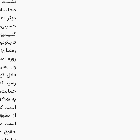
نشست هم
محاسبات
دیگر اع
حسینی، 
کمیسیون
تاجگردو
روزه اخ
واریزها