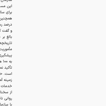
سازمان 
درصد رس
و گفت که
پیشگیری
به
تأکید نم
است. حسی
زمینه آم
خدمات حم
از سخنا
با سازما