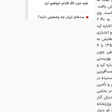
 گفت که
علیه حزب الله اقدام خواهیم کرد
ال ۱۴۰۴ به ۴۰ درصد افزایش یافت.
رفته است. وی
سد‌های ایران چه وضعیتی دارند؟
همچنین خاطرنشان کرد که سهم سازمان بهزیستی از بودجه عمومی کشور به ۲.۴۰
شاره کرد
راهنمای جامع انتخاب و خرید مانتو
 اعتباری
آنلاین در سال ۱۴۰۵
‌هایش به
تاریخچه سازمان بهزیستی پرداخت و توضیح داد که این سازمان از سال ۱۳۵۹ با ۶
همزمان با رونمایی شمش ایران، در
دمات مختلفی چون
مسابقه نقشه ایران شرکت کنید
بهزیستی
اره کرد و
کمک ۱.۴ میلیارد یورویی اتحادیه اروپا
ت‌آفرینی
به اوکراین از اموال روسیه
سترده در
 و تأمین
زمان واریز یارانه جدید دولت اعلام شد
 در بخشی
ال آثار
فروش بی‌واسطه و تجمیع برق، راهکاری
ت وزارتخانه
هوشمند برای صاحبان نیروگاه‌های پراکنده
 که دچار