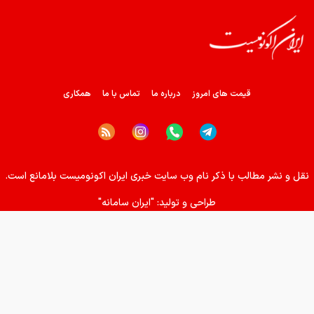
هشدار تخلیه برای ساکنان شهرک المنصوری/ ارتش اسرائیل: با
تمام قدرت علیه حزب الله اقدام خواهیم کرد
سد‌های ایران چه وضعیتی دارند؟
قیمت های امروز
درباره ما
تماس با ما
همکاری
راهنمای جامع انتخاب و خرید مانتو آنلاین در سال ۱۴۰۵
همزمان با رونمایی شمش ایران، در مسابقه نقشه ایران شرکت
نقل و نشر مطالب با ذکر نام وب سایت خبری ایران اکونومیست بلامانع است.
کنید
طراحی و تولید:
"ایران سامانه"
کمک ۱.۴ میلیارد یورویی اتحادیه اروپا به اوکراین از اموال روسیه
زمان واریز یارانه جدید دولت اعلام شد
فروش بی‌واسطه و تجمیع برق، راهکاری هوشمند برای صاحبان
نیروگاه‌های پراکنده