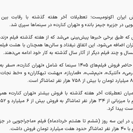
ش ایران اکونومیست؛ تعطیلات آخر هفته گذشته با رقابت بین 
یی در جزیره جیمز باند» و «تهران کنارت» در سینماها سپری شد.
 که طبق برخی خبرها پیش‌بینی می‌شد که از هفته گذشته فیلم «زنده
ان اضافه می‌شود، این اتفاق نیفتاد و سالن‌ها همچنان با هشت فیلم 
ال و چند فیلم دیگر از آثار سال گذشته به کار خود ادامه می‌دهند.
در حال حاضر فروش فیلم‌های ۱۴۰۵ سینما که شامل «تهران کنارت»، «سف
می»، «آنتیک»، «نیم‌شب»، «قمارباز»، «بهشت تبهکاران» و «خط نجات»
میان تعطیلات آخر هفته گذشته با فروش بیشتر «تهران کنارت» همرا
ست پیدا کرد.
در این سه روز (ششم تا هشتم خردادماه) فیلم «ماجراجویی در جزی
ارد تومان فروش داشت.