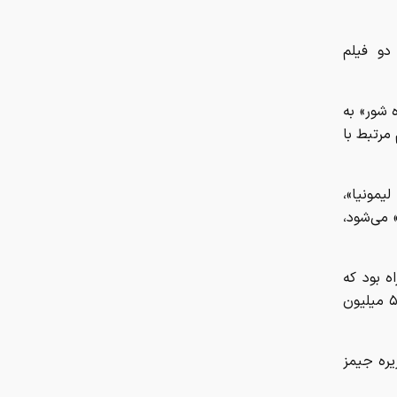
چرا ایران با وجود تورم ۵۰ درصدی،
دو فیلم
ابرتورمی نشده است؟
چرا نباید از انس جهانی غافل شد؟
 شور» به
تحلیل فاندامنتال طلا در سال ۲۰۲۶
مرتبط با
نقش ربات جوشکاری در افزایش کیفیت
و سرعت تولید صنایع فلزی
ر به لیمونیا»،
 می‌شود،
هزینه سفر به دبی بعد از جنگ
رمضان/ قیمت بلیت تهران - دبی چقدر
ه بود که
شد؟
این فیلم با میزبانی از ۳۴ هزار نفر تماشاگر به فروش بیش از ۶ میلیارد و ۵۵۲ میلیون
چرا اختلال بانکی تکرار می‌شود؟
ره جیمز
آمادگی بهزیستی برای برگزاری مراسم
تشییع قائد شهید