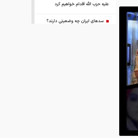
علیه حزب الله اقدام خواهیم کرد
سد‌های ایران چه وضعیتی دارند؟
راهنمای جامع انتخاب و خرید مانتو
آنلاین در سال ۱۴۰۵
همزمان با رونمایی شمش ایران، در
مسابقه نقشه ایران شرکت کنید
کمک ۱.۴ میلیارد یورویی اتحادیه اروپا
به اوکراین از اموال روسیه
زمان واریز یارانه جدید دولت اعلام شد
فروش بی‌واسطه و تجمیع برق، راهکاری
هوشمند برای صاحبان نیروگاه‌های پراکنده