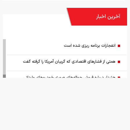
انفجارات برنامه ریزی شده است
همتی از فشارهای اقتصادی که گریبان آمریکا را گرفته گفت
هشدار درباره فروش حواله‌های صوری خودروهای وارداتی
چگونگی خرید کالا و خدمات با کیف پول ایران
سمت و سوی موافقت مشروط
پیش بینی طلای ۵۰۰۰ هزار دلاری
اعطای امتیازات به ایران دردناک شد