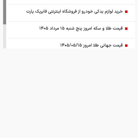
خرید لوازم یدکی خودرو از فروشگاه اینترنتی فابریک پارت
قیمت طلا و سکه امروز پنج شنبه ۱۵ مرداد ۱۴۰۵
قیمت جهانی طلا امروز ۱۴۰۵/۰۵/۱۵
بانک مرکزی: تقاضا‌های رانتی از بازار ارز حذف شد
کالابرگ سه دهک مشمول شارژ شد
هشدار تخلیه برای ساکنان شهرک المنصوری/ ارتش اسرائیل: با
تمام قدرت علیه حزب الله اقدام خواهیم کرد
سد‌های ایران چه وضعیتی دارند؟
قیمت های امروز
درباره ما
تماس با ما
همکاری
راهنمای جامع انتخاب و خرید مانتو آنلاین در سال ۱۴۰۵