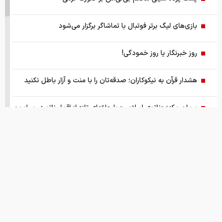
بازی‌های لیگ برتر فوتبال با تماشاگر برگزار می‌شود
روز خبرنگار یا روز خمودگی!
هشدار قرآن به نیکوکاران؛ صدقه‌تان را با منت و آزار باطل نکنید
پیمان مکه؛ «ناتوی اسلامی» یا حلقه‌ای تازه از اقمار ناتو در پیرامون
ایران
گزارش ویژه از بازار موتورسیکلت/ زنان بیشتر خریدار چه موتورهایی
هستند؟
از سقوط در QS تا حذف از تایمز، وقتی سیاست دانشگاه را قربانی
می‌کند/ روایت حذف دانشگاه‌های ایران از رتبه‌بندی‌های جهانی