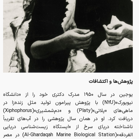
پژوهش‌ها و اکتشافات
یوجین در سال ۱۹۵۰ مدرک دکتری خود را از «دانشگاه
نیویورک»(NYU) با پژوهش پیرامون تولید مثل زنده‌زا در
ماهی‌های «پلاتی»(Platy) و «دم‌شمشیری»(Xiphophorus)
دریافت کرد. او در همان سال پژوهشی را در آب‌های تقریباً
ناشناخته دریای سرخ از «ایستگاه زیست‌شناسی دریایی
الغردقه»(Al-Ghardaqah Marine Biological Station) در مصر