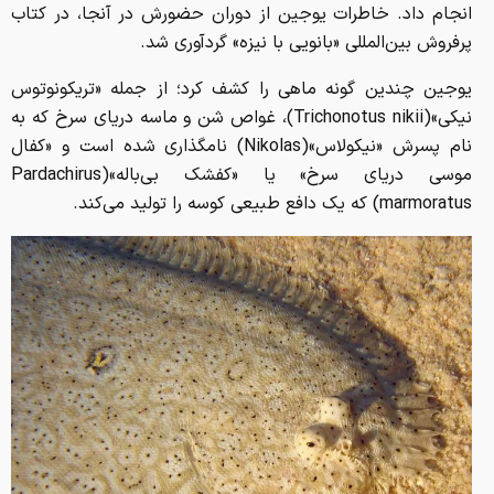
انجام داد. خاطرات یوجین از دوران حضورش در آنجا، در کتاب
پرفروش بین‌المللی «بانویی با نیزه» گردآوری شد.
یوجین چندین گونه ماهی را کشف کرد؛ از جمله «تریکونوتوس
نیکی»(Trichonotus nikii)، غواص شن و ماسه دریای سرخ که به
نام پسرش «نیکولاس»(Nikolas) نامگذاری شده است و «کفال
موسی دریای سرخ» یا «کفشک بی‌باله»(Pardachirus
marmoratus) که یک دافع طبیعی کوسه را تولید می‌کند.