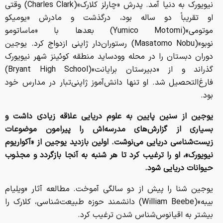
نیویورک به دنیا آمد. پدرش «چارلز کلارک»(Charles Clark) وقتی
او تقریباً دو ساله بود، درگذشت و مادرش «یومیکو
موتومی»(Yumico Motomi) بعدها با «ماساتومو
نوبو»(Masatomo Nobu) رستوران‌دار ژاپنی ازدواج کرد. یوجین
دوران دبستان را در محله وودساید منطقه کوئینز شهر نیویورک
گذراند و از «دبیرستان برایانت»(Bryant High School)
فارغ‌التحصیل شد. او تنها دانش‌آموز ژاپنی‌تبار در مدارس خود
بود.
یوجین از سنین پایین به علوم دریایی علاقه زیادی داشت و
بسیاری از گزارش‌های مدرسه‌اش را پیرامون موضوعات
زیست‌شناسی دریایی می‌نوشت. اولین بازدید یوجین از «آکواریوم
نیویورک»، او را ترغیب کرد تا هر شنبه به آنجا بازگردد و مجذوب
حیوانات دریایی شود.
یوجین شنا را پیش از دو سالگی آموخت. مطالعه آثار «ویلیام
بیبه»(William Beebe) دانشمند حوزه طبیعت‌شناسی، کلارک را
بیشتر به اقیانوس‌شناس شدن ترغیب کرد.