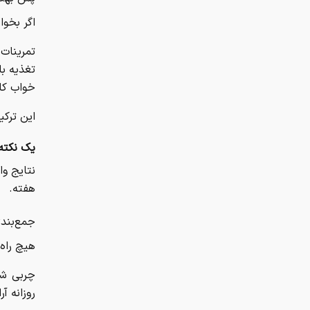
اگر بخوا
تمرینات کوتا
تغذیه با
خواب کا
این ترک
یک نکته 
هفته.
جمع‌بند
هیچ راه 
چربی شکم
روزانه آر