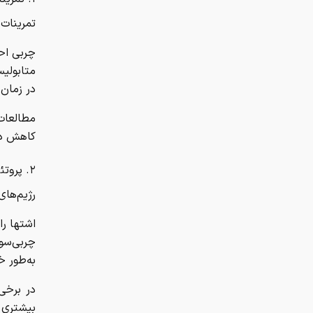
تمرینات 
چربی اح
متابولیس
در زمان 
مطالعات
کاهش د
۲. پروتئین بالا؛ کلید پنهان چربی‌سوزی
رژیم‌های
اشتها ر
چربی‌سوز
به‌طور 
در برخی
بیشتری 