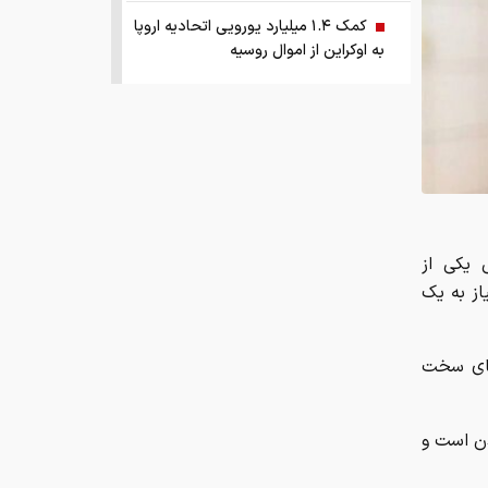
کمک ۱.۴ میلیارد یورویی اتحادیه اروپا
به اوکراین از اموال روسیه
زمان واریز یارانه جدید دولت اعلام شد
فروش بی‌واسطه و تجمیع برق، راهکاری
هوشمند برای صاحبان نیروگاه‌های پراکنده
چرا ایران با وجود تورم ۵۰ درصدی،
 یکی از
ابرتورمی نشده است؟
از به یک
چرا نباید از انس جهانی غافل شد؟
تحلیل فاندامنتال طلا در سال ۲۰۲۶
‌های سخت
نقش ربات جوشکاری در افزایش کیفیت
ن است و
و سرعت تولید صنایع فلزی