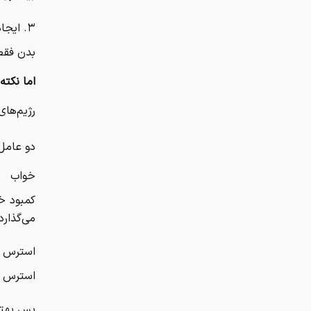
۳. ایجاد کسری کالری (بدون افراط)
بدن فقط 
اما نکته
رژیم‌های
دو عامل 
خواب
کمبود خ
می‌گذارد
استرس
استرس م
پس بهت