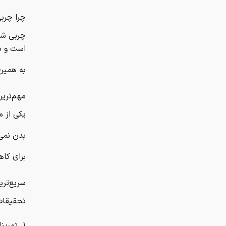
چرا چرب
چربی شک
است و با
به همین 
مهم‌تری
یکی از م
بدن نمی
برای کاه
سریع‌تری
تحقیقات جدید 
۱. تمرینات شدید کوتاه (HIIT)