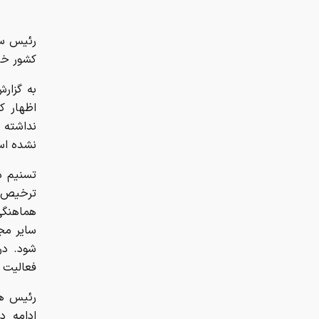
رئیس سند
کشور خبر
به گزارش
اظهار ک
نداشته 
نشده اس
تسنیم د
ترخیص م
سایر مجو
شود. در
فعالیت خ
رئیس هی
ادامه د