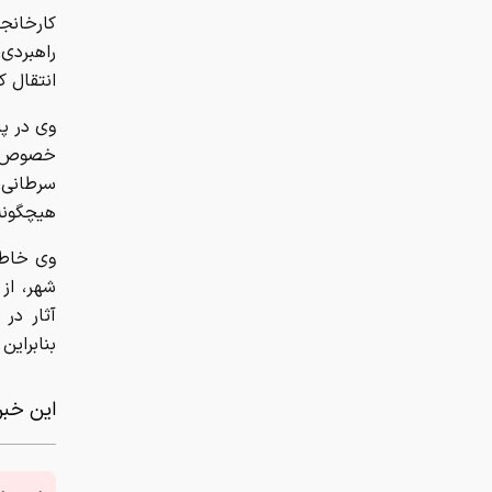
کارخانج
راهبردی
انتقال ک
وی در پا
خصوص دا
هیچگونه 
وی خاطر
شهر، از
آثار در 
بنابراین
این خبر 