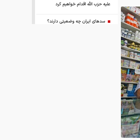
علیه حزب الله اقدام خواهیم کرد
سد‌های ایران چه وضعیتی دارند؟
راهنمای جامع انتخاب و خرید مانتو
آنلاین در سال ۱۴۰۵
همزمان با رونمایی شمش ایران، در
مسابقه نقشه ایران شرکت کنید
کمک ۱.۴ میلیارد یورویی اتحادیه اروپا
به اوکراین از اموال روسیه
زمان واریز یارانه جدید دولت اعلام شد
فروش بی‌واسطه و تجمیع برق، راهکاری
هوشمند برای صاحبان نیروگاه‌های پراکنده