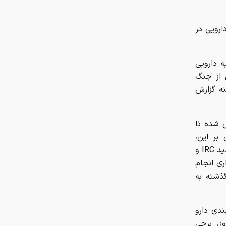
چرا ایران با وجود تورم ۵۰ درصدی،
ارویی در
ابرتورمی نشده است؟
چرا نباید از انس جهانی غافل شد؟
ه دارویی
تحلیل فاندامنتال طلا در سال ۲۰۲۶
ل از جنگ
نه گزارش
نقش ربات جوشکاری در افزایش کیفیت
و سرعت تولید صنایع فلزی
 شده تا
هزینه سفر به دبی بعد از جنگ
بر این،
رمضان/ قیمت بلیت تهران - دبی چقدر
هماهنگی‌های لازم با سازمان غذا و دارو به عمل آمده تا فرآیندهایی نظیر تمدید IRC و
شد؟
ری انجام
ذشته به
چرا اختلال بانکی تکرار می‌شود؟
ندی دارو
آمادگی بهزیستی برای برگزاری مراسم
وز، برخی
تشییع قائد شهید