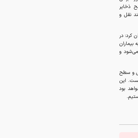
ح ذخایر
ند نقل و
 کرد: در
 بیماران
 می‌شود و
می و سطح
یست. این
واهد بود
ستیم.