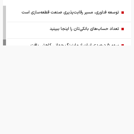
پژوپارس ۶۴۰ میلیون تومان شد/ جدول قیمت مدل‌های مختلف
خودرو
شرط جدید برای بازنشستگی اعلام شد
قیمت دلار، طلا و سکه امروز پنجشنبه ۱۴۰۵/۰۵/۱۵
واکنش سازمان تنظیم مقررات نسبت به یک گزارش درباره اعمال
ضریب ۲.۷ برای اینترنت
ادامه روند نزولی قدرت خرید مردم؛ قیمت مرغ گران‌تر می‌شود
رشد ۱۳۰ هزار واحدی شاخص بورس
قیمت های امروز
درباره ما
تماس با ما
همکاری
زمانبندی‌ شارژ حساب کالابرگ خانوارها تغییر کرد