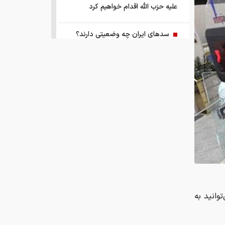
علیه حزب الله اقدام خواهیم کرد
سد‌های ایران چه وضعیتی دارند؟
راهنمای جامع انتخاب و خرید مانتو
آنلاین در سال ۱۴۰۵
همزمان با رونمایی شمش ایران، در
مسابقه نقشه ایران شرکت کنید
کمک ۱.۴ میلیارد یورویی اتحادیه اروپا
به اوکراین از اموال روسیه
زمان واریز یارانه جدید دولت اعلام شد
وانید به
فروش بی‌واسطه و تجمیع برق، راهکاری
هوشمند برای صاحبان نیروگاه‌های پراکنده