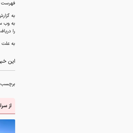
فهرست و
به گزار
به وب س
را دریاف
به علت ع
این خبر 
برچسب ه
از سر