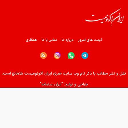
ترامپ درخواست زلنسکی را رد کرد
خرید دینار باقی‌مانده زائران اربعین
قیمت های امروز
درباره ما
تماس با ما
همکاری
برای ایرانی ها کیف پول ساخته شد
ریشه پنهان تورم کجاست؟
نقل و نشر مطالب با ذکر نام وب سایت خبری ایران اکونومیست بلامانع است.
چرا ین ژاپن سقوط کرد؟
طراحی و تولید:
"ایران سامانه"
اجرای پایلوت هوشمندسازی معادن با مشارکت شرکت‌های فناور
ببینید | ادعای ترامپ: ما مذاکرات بسیار خوبی داریم و امیدواریم که
مجبور به حمله بزرگی علیه ایران نشویم