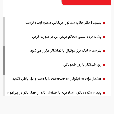
بازی‌های لیگ برتر فوتبال با تماشاگر برگزار می‌شود
روز خبرنگار یا روز خمودگی!
هشدار قرآن به نیکوکاران؛ صدقه‌تان را با منت و آزار باطل نکنید
پیمان مکه؛ «ناتوی اسلامی» یا حلقه‌ای تازه از اقمار ناتو در پیرامون
ایران
گزارش ویژه از بازار موتورسیکلت/ زنان بیشتر خریدار چه موتورهایی
هستند؟
از سقوط در QS تا حذف از تایمز، وقتی سیاست دانشگاه را قربانی
می‌کند/ روایت حذف دانشگاه‌های ایران از رتبه‌بندی‌های جهانی
صفحه اول روزنامه های شنبه 17مرداد 1405
قیمت های امروز
درباره ما
تماس با ما
همکاری