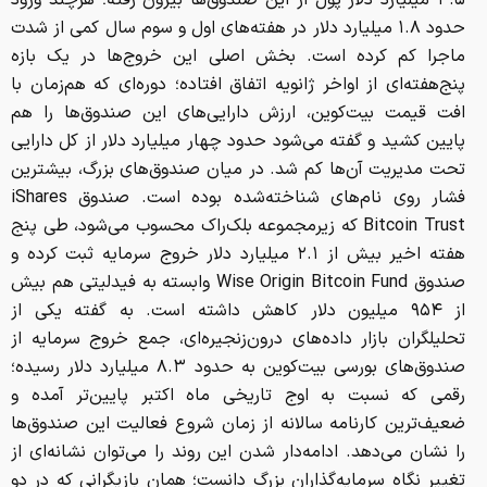
۴.۵ میلیارد دلار پول از این صندوق‌ها بیرون رفته؛ هرچند ورود
حدود ۱.۸ میلیارد دلار در هفته‌های اول و سوم سال کمی از شدت
ماجرا کم کرده است. بخش اصلی این خروج‌ها در یک بازه
پنج‌هفته‌ای از اواخر ژانویه اتفاق افتاده؛ دوره‌ای که هم‌زمان با
افت قیمت بیت‌کوین، ارزش دارایی‌های این صندوق‌ها را هم
پایین کشید و گفته می‌شود حدود چهار میلیارد دلار از کل دارایی
تحت مدیریت آن‌ها کم شد. در میان صندوق‌های بزرگ، بیشترین
فشار روی نام‌های شناخته‌شده بوده است. صندوق iShares
Bitcoin Trust که زیرمجموعه بلک‌راک محسوب می‌شود، طی پنج
هفته اخیر بیش از ۲.۱ میلیارد دلار خروج سرمایه ثبت کرده و
صندوق Wise Origin Bitcoin Fund وابسته به فیدلیتی هم بیش
از ۹۵۴ میلیون دلار کاهش داشته است. به گفته یکی از
تحلیلگران بازار داده‌های درون‌زنجیره‌ای، جمع خروج سرمایه از
صندوق‌های بورسی بیت‌کوین به حدود ۸.۳ میلیارد دلار رسیده؛
رقمی که نسبت به اوج تاریخی ماه اکتبر پایین‌تر آمده و
ضعیف‌ترین کارنامه سالانه از زمان شروع فعالیت این صندوق‌ها
را نشان می‌دهد. ادامه‌دار شدن این روند را می‌توان نشانه‌ای از
تغییر نگاه سرمایه‌گذاران بزرگ دانست؛ همان بازیگرانی که در دو