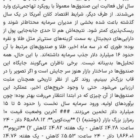
سال اول فعالیت این صندوق‌ها معمولاً با رویکرد تهاجمی‌تری وارد
می‌شدند. از طرف دیگر، شرایط اقتصاد کلان آمریکا در یک سال
گذشته باعث شده بخشی از مدیران سرمایه محتاط‌تر شوند و
ریسک‌پذیری کمتر شود. نتیجه‌اش هم تا حدی جابه‌جایی پول از
دارایی‌های دیجیتال به سمت گزینه‌های سنتی‌تر مثل طلا و نقره
بوده؛ طوری که در سه ماه اخیر، طلا و صندوق‌های مرتبط با آن
حدود ۱۶ میلیارد دلار جذب سرمایه داشته‌اند. با این حال، همه
تحلیل‌ها بدبینانه نیست. برخی ناظران می‌گویند جایگاه این
صندوق‌ها در ساختار بازار هنوز سر جایش است و اگر تصویر را در
قاب بزرگ‌تر ببینیم، روند کلی از نظر تاریخی همچنان مثبت
ارزیابی می‌شود. حتی با وجود خروج‌های اخیر، عملکرد این
صندوق‌ها از آن چیزی که در ابتدا انتظار می‌رفت بهتر بوده؛ چون
برآوردهای اولیه، ورود سرمایه سال نخست را حدود ۵ تا ۱۵
میلیارد دلار تخمین می‌زدند. ### آخرین وضعیت قیمت ۱۰
رمزارز بزرگ بازار (دوشنبه) 1) **بیت‌کوین**: 65,088.12 دلار - ۲۴
ساعت: 4.28٪ کاهش - یک هفته: 4.82٪ کاهش 2) **اتریوم**:
1,866.01 دلار - ۲۴ ساعت: 5.53٪ کاهش - یک هفته: 4.76٪