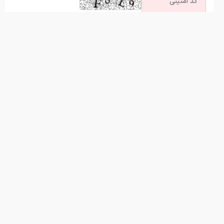
آخرین اخبار
انفجارات برنامه ریزی شده است
همتی از فشارهای اقتصادی که گریبان آمریکا را گرفته گفت
هشدار درباره فروش حواله‌های صوری خودروهای وارداتی
چگونگی خرید کالا و خدمات با کیف پول ایران