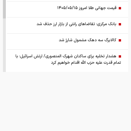
قیمت جهانی طلا امروز ۱۴۰۵/۰۵/۱۵
بانک مرکزی: تقاضا‌های رانتی از بازار ارز حذف شد
کالابرگ سه دهک مشمول شارژ شد
هشدار تخلیه برای ساکنان شهرک المنصوری/ ارتش اسرائیل: با
تمام قدرت علیه حزب الله اقدام خواهیم کرد
سد‌های ایران چه وضعیتی دارند؟
راهنمای جامع انتخاب و خرید مانتو آنلاین در سال ۱۴۰۵
همزمان با رونمایی شمش ایران، در مسابقه نقشه ایران شرکت
کنید