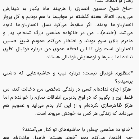
رفتار او انتقاد کند؟
-حاج شیخ حسین انصاری را هرچند ماه یکبار به دیدارش
می‌رویم. اتفاقا هفته گذشته در هواپیما با هم بودیم و کل پرواز
انصاریان‌ها بودند. اگر سقوط می‌کرد نسل انصاریان‌ها نابود
می‌شد. (خنده)... من در خانواده مذهبی بزرگ شده‌ام، پدر و
مادرم بالای سرم بودند و افتخار می‌کنم عمویم شیخ حسین
انصاریان است ولی تا این لحظه عموی من درباره فوتبال نظری
نداده اما پسرها و نوه‌هایش فوتبالی هستند.
*منظورم فوتبال نیست؛ درباره تیپ و حاشیه‌هایی که داشتی
پرسیدم؟
-هرگز اجازه نداده‌ام کسی در زندگی شخصی من دخالت کند، من
فقط این را بگویم که در اوج بدترین اتفاقات نمازم را خوانده‌ام اما
هرگز ظاهرسازی نکرده‌ام و از این کار بدم می‌آید و عمویم هم
می‌داند که زندگی هر کس به خودش مربوط است.
*خانواده مذهبی چطور با حاشیه‌های تو کنار می‌آمدند؟
-من افتخار می‌کنم بچه آخوند هستم؛ فامیل مادری‌ام هم