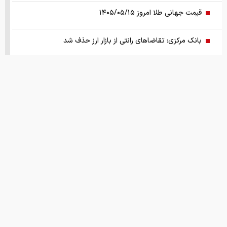
قیمت جهانی طلا امروز ۱۴۰۵/۰۵/۱۵
بانک مرکزی: تقاضا‌های رانتی از بازار ارز حذف شد
کالابرگ سه دهک مشمول شارژ شد
هشدار تخلیه برای ساکنان شهرک المنصوری/ ارتش اسرائیل: با
تمام قدرت علیه حزب الله اقدام خواهیم کرد
سد‌های ایران چه وضعیتی دارند؟
قیمت های امروز
درباره ما
تماس با ما
همکاری
راهنمای جامع انتخاب و خرید مانتو آنلاین در سال ۱۴۰۵
همزمان با رونمایی شمش ایران، در مسابقه نقشه ایران شرکت
نقل و نشر مطالب با ذکر نام وب سایت خبری ایران اکونومیست بلامانع است.
کنید
طراحی و تولید:
"ایران سامانه"