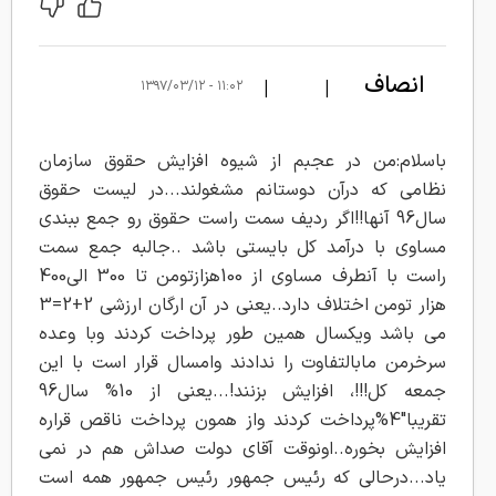
انصاف
|
|
۱۱:۰۲ - ۱۳۹۷/۰۳/۱۲
باسلام:من در عجبم از شیوه افزایش حقوق سازمان
نظامی که درآن دوستانم مشغولند...در لیست حقوق
سال96 آنها!!اگر ردیف سمت راست حقوق رو جمع ببندی
مساوی با درآمد کل بایستی باشد ..جالبه جمع سمت
راست با آنطرف مساوی از 100هزازتومن تا 300 الی400
هزار تومن اختلاف دارد..یعنی در آن ارگان ارزشی 2+2=3
می باشد ویکسال همین طور پرداخت کردند وبا وعده
سرخرمن مابالتفاوت را ندادند وامسال قرار است با این
جمعه کل!!!، افزایش بزنند!...یعنی از 10% سال96
تقریبا"4%پرداخت کردند واز همون پرداخت ناقص قراره
افزایش بخوره..اونوقت آقای دولت صداش هم در نمی
یاد...درحالی که رئیس جمهور رئیس جمهور همه است