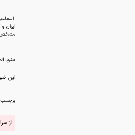
اسماعیل
ایران و
مشخص می
منبع: ال
این خبر 
برچسب ه
از سر