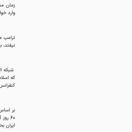
زمان من
وارد خو
ترامپ مد
نیفتد، ب
شبکه ال
که اسلام
کنفرانس 
بر اساس
۶۰ روز
ایران بح