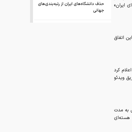
حذف دانشگاه‌های ایران از رتبه‌بندی‌های
ی ایران»
جهانی
صفحه اول روزنامه های شنبه 17مرداد
1405
ین اتفاق
این نقطه نورانی کوچک که مشخص
شد کره ی زمین بوده
علام کرد
انتشار اسناد محرمانه
یق ویدئو
درخشش ایران در المپیاد جهانی هوش
مصنوعی
ن به مدت
فقر و بی‌پولی، چه بلایی به سر مغز
 هسته‌ای
می‌آورد؟