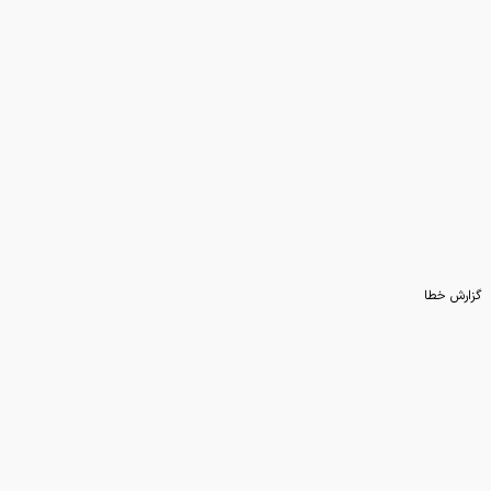
چرا تابستان فصل محبوب
میکروب‌هاست؟
گزارش خطا