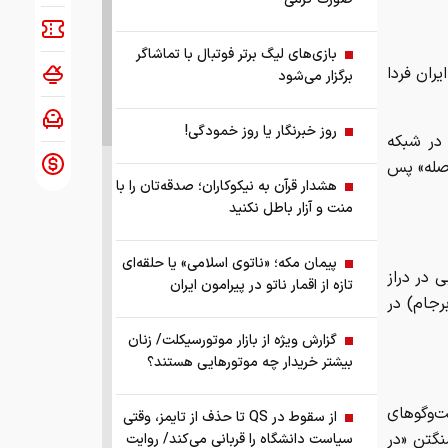
بازی‌های لیگ برتر فوتبال با تماشاگر
ران فردا
برگزار می‌شود
روز خبرنگار یا روز خمودگی!
 در شبکه
اصله» پس
هشدار قرآن به نیکوکاران؛ صدقه‌تان را با
منت و آزار باطل نکنید
پیمان مکه؛ «ناتوی اسلامی» یا حلقه‌ای
 در دراز
تازه از اقمار ناتو در پیرامون ایران
رجام) در
گزارش ویژه از بازار موتورسیکلت/ زنان
بیشتر خریدار چه موتورهایی هستند؟
و‌گو‌های
از سقوط در QS تا حذف از تایمز، وقتی
نگتن «در
سیاست دانشگاه را قربانی می‌کند/ روایت