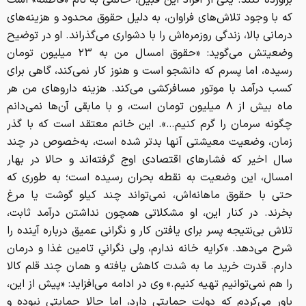
برآورده کنند. یکی از افراد این قبیل، خانمی به نام «فاطمه» است
که با وجود تلاش‌های فراوان، به دلیل حقوق محدود و هزینه‌های
درمانی بالا، زندگی روزمره‌اش را با دشواری می‌گذراند. او در توضیح
وضعیتش می‌گوید: «حقوق امسال من به ۲۳ میلیون تومان
رسیده، اما پسرم که دانشجو است و هنوز کار نمی‌کند، گاهی برای
کسب درآمد با موتور مسافرکشی می‌کند. هزینه داروهای من هر
ماه بیش از ۸ میلیون تومان است، و با مابقی آن‌ها نمی‌دانم
چگونه سرمان را گرم کنیم…». این خانم معتقد است که با گذر
زمان، وضعیت معیشتی آنها بدتر شده است، به‌خصوص در چند
سال اخیر که فشارهای اقتصادی اوج گرفته‌اند و حالا در بهار
امسال، این وضعیت به نقطه بحران رسیده است؛ به طوری که
حتی با حقوق ماهانه‌اش، نمی‌تواند چند کیلو گوشت یا مرغ
بخرند. در کنار این، او مشکلاتی همچون نداشتن درآمد ثابت،
تلاش بی‌نتیجه پسر برای یافتن کار و نگرانی عمیق درباره آینده را
شرح می‌دهد. «کرایه خانه ندارم، ولی نگرانیِ تامین غذا و درمان
دارم. قدرت خرید ما به شدت کاهش یافته و همان چند قلم کالا
را هم نمی‌توانیم تهیه کنیم.» وی در ادامه می‌افزاید: «پیش از این،
باور می‌کردم که دولت حمایتی دارد، اما حالا حمایتی نبوده و