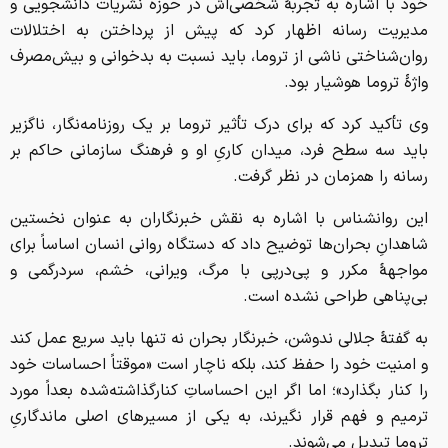
خود با اشاره به تجربهٔ شخصی‌اش در حوزه نشریات دانشجویی و
مدیریت رسانه اظهار کرد که پیش از پرداختن به اختلالات
روان‌شناختی ناشی از تروما، باید نسبت به بدخوانی و بیش‌مصرف
واژهٔ تروما هوشیار بود.
وی تأکید کرد که برای درک تأثیر تروما بر یک روزنامه‌نگار، ناگزیر
باید سه سطح فرد، میدان کاریِ او و فرهنگ سازمانی حاکم بر
رسانه را همزمان در نظر گرفت.
این روانشناس با اشاره به نقش خبرنگاران به عنوان نخستین
شاهدانِ بحران‌ها توضیح داد که دستگاه روانی انسان اساساً برای
مواجههٔ مکرر و پی‌درپی با مرگ، ویرانی، خشم، سردرگمی و
بی‌پناهی طراحی نشده است.
به گفتهٔ جلالی ندوشن، خبرنگار بحران نه تنها باید سریع عمل کند
و امنیت خود را حفظ کند، بلکه ناچار است «موقتاً احساسات خود
را کنار بگذارد»؛ اما اگر این احساساتِ کنارگذاشته‌شده بعداً مورد
ترمیم و فهم قرار نگیرند، به یکی از مسیرهای اصلی ماندگاریِ
تروما تبدیل می‌شوند.