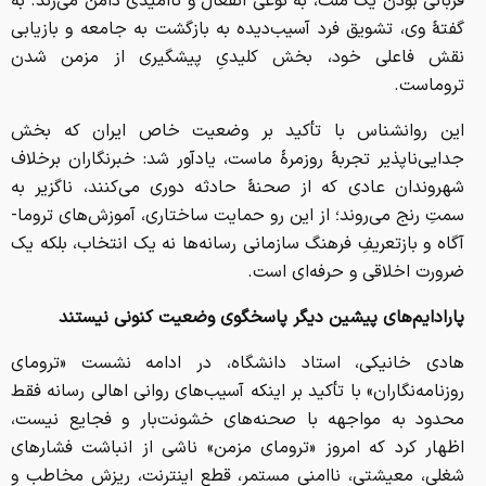
قربانی بودن یک ملت، به نوعی انفعال و ناامیدی دامن می‌زند. به
گفتهٔ وی، تشویق فرد آسیب‌دیده به بازگشت به جامعه و بازیابی
نقش فاعلی خود، بخش کلیدیِ پیشگیری از مزمن شدن
تروماست.
این روانشناس با تأکید بر وضعیت خاص ایران که بخش
جدایی‌ناپذیر تجربهٔ روزمرهٔ ماست، یادآور شد: خبرنگاران برخلاف
شهروندان عادی که از صحنهٔ حادثه دوری می‌کنند، ناگزیر به
سمتِ رنج می‌روند؛ از این رو حمایت ساختاری، آموزش‌های تروما-
آگاه و بازتعریفِ فرهنگ سازمانی رسانه‌ها نه یک انتخاب، بلکه یک
ضرورت اخلاقی و حرفه‌ای است.
پارادایم‌های پیشین دیگر پاسخگوی وضعیت کنونی نیستند
هادی خانیکی، استاد دانشگاه، در ادامه نشست «ترومای
روزنامه‌نگاران» با تأکید بر اینکه آسیب‌های روانی اهالی رسانه فقط
محدود به مواجهه با صحنه‌های خشونت‌بار و فجایع نیست،
اظهار کرد که امروز «ترومای مزمن» ناشی از انباشت فشارهای
شغلی، معیشتی، ناامنی مستمر، قطع اینترنت، ریزش مخاطب و