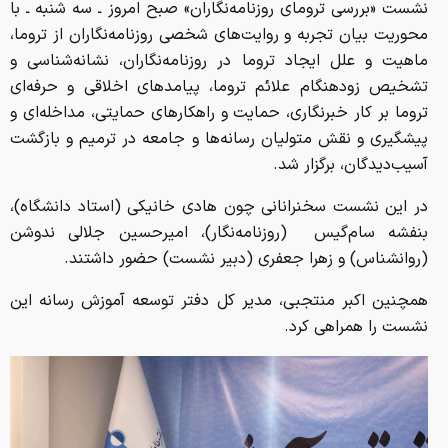
نشست «بررسی ترومای روزنامه‌نگاران» صبح امروز ـ سه شنبه ـ با
محوریت بیان تجربه و روایت‌های شخصی روزنامه‌نگاران از تروما،
ماهیت و علل ایجاد تروما در روزنامه‌نگاران، نشانه‌شناسی و
تشخیص زودهنگام علائم تروما، پیامدهای اخلاقی و حرفه‌ای
تروما بر کار خبرنگاری، حمایت و راهکارهای حمایتی، مداخله‌ای و
پیشگیری و نقش متولیان رسانه‌ها و جامعه در ترمیم و بازگشت
آسیب‌دیدگان، برگزار شد.
در این نشست سخنرانانی چون هادی خانیکی (استاد دانشگاه)،
بنفشه سام‌گیس (روزنامه‌نگار)، امیرحسین جلالی ندوشن
(روانشناس) و زهرا جعفری (دبیر نشست) حضور داشتند.
همچنین اکبر منتجبی، مدیر کل دفتر توسعه آموزش رسانه این
نشست را همراهی کرد.