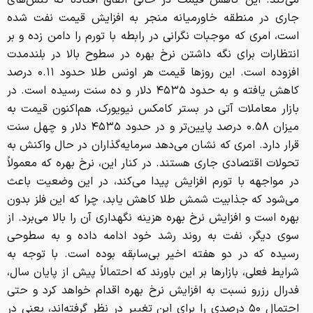
می‌کند. این کاهش قیمت در حالی اتفاق افتاده که تنش‌های
جاری در منطقه خاورمیانه منجر به افزایش قیمت نفت شده
است، امری که موجبات نگرانی در رابطه با تورم را دامن زده و بر
انتظارات برای نگه داشتن نرخ بهره در سطوح بالا در بلندمدت
افزوده است. این روزها قیمت هر اونس طلا حدود ۰.۱۱ درصد
کاهش یافته و به حدود ۴۵۳۵ دلار و ده سنت رسیده است. در
بازار معاملات آتی در بستر کامکس نیویورک، هم‌اکنون قیمت به
میزان ۰.۵۸ درصد پایین‌تر و در حدود ۴۵۳۵ دلار و چهل سنت
قرار دارد. امری که نشان می‌دهد سرمایه‌گذاران در حال واکنش به
تحولات اقتصادی جاری هستند. در کنار این، نرخ بهره که معمولاً
در مواجهه با تورم افزایش پیدا می‌کند، در این وضعیت باعث
می‌شود که جذابیت شمش طلا کاهش یابد، چرا که این فلز بدون
بهره است و افزایش نرخ بهره هزینه نگهداری آن را بالا می‌برد. از
سوی دیگر، نفت به روند رشد خود ادامه داده و به سطوحی
رسیده که در دو هفته اخیر بی‌سابقه بوده است. با توجه به
شرایط فعلی، بازارها بر این باورند که احتمالاً پیش از پایان سال،
فدرال رزرو نسبت به افزایش نرخ بهره اقدام خواهد کرد و حتی
احتمال ۵۰ درصدی را برای این تغییر در نظر گرفته‌اند، یعنی در