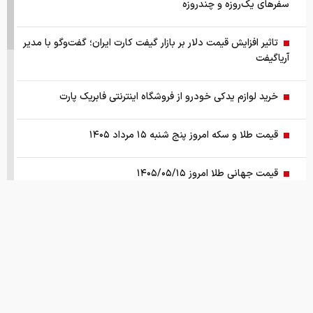
سفرهای یک‌روزه و چندروزه
تاثیر افزایش قیمت دلار بر بازار گیفت کارت ایران؛ گفت‌وگو با مدیر
آریاگیفت
خرید لوازم یدکی خودرو از فروشگاه اینترنتی فابریک پارت
قیمت طلا و سکه امروز پنج شنبه ۱۵ مرداد ۱۴۰۵
قیمت جهانی طلا امروز ۱۴۰۵/۰۵/۱۵
بانک مرکزی: تقاضا‌های رانتی از بازار ارز حذف شد
کالابرگ سه دهک مشمول شارژ شد
هشدار تخلیه برای ساکنان شهرک المنصوری/ ارتش اسرائیل: با
تمام قدرت علیه حزب الله اقدام خواهیم کرد