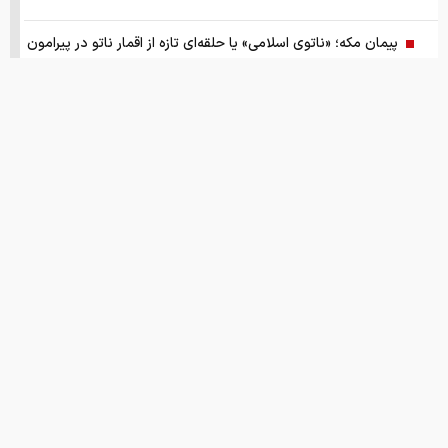
پیمان مکه؛ «ناتوی اسلامی» یا حلقه‌ای تازه از اقمار ناتو در پیرامون
ایران
گزارش ویژه از بازار موتورسیکلت/ زنان بیشتر خریدار چه موتورهایی
هستند؟
از سقوط در QS تا حذف از تایمز، وقتی سیاست دانشگاه را قربانی
می‌کند/ روایت حذف دانشگاه‌های ایران از رتبه‌بندی‌های جهانی
صفحه اول روزنامه های شنبه 17مرداد 1405
این نقطه نورانی کوچک که مشخص شد کره ی زمین بوده
انتشار اسناد محرمانه
درخشش ایران در المپیاد جهانی هوش مصنوعی