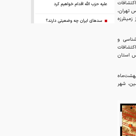
کتشافات
علیه حزب الله اقدام خواهیم کرد
شامگاه ۲۲ اردیبهشت ۱۴۰۵ در پردیس تهران،
زمینلرزه
سد‌های ایران چه وضعیتی دارند؟
راهنمای جامع انتخاب و خرید مانتو
شناسی و
آنلاین در سال ۱۴۰۵
اکتشافات
۱۴ در محدوده پردیس استان
همزمان با رونمایی شمش ایران، در
مسابقه نقشه ایران شرکت کنید
 ۲۳ و ۴۶ دقیقه شامگاه سه‌شنبه ۲۲ اردیبهشت‌ماه
 و در عمق ۱۰ کیلومتری زمین، شهر
کمک ۱.۴ میلیارد یورویی اتحادیه اروپا
به اوکراین از اموال روسیه
زمان واریز یارانه جدید دولت اعلام شد
فروش بی‌واسطه و تجمیع برق، راهکاری
هوشمند برای صاحبان نیروگاه‌های پراکنده