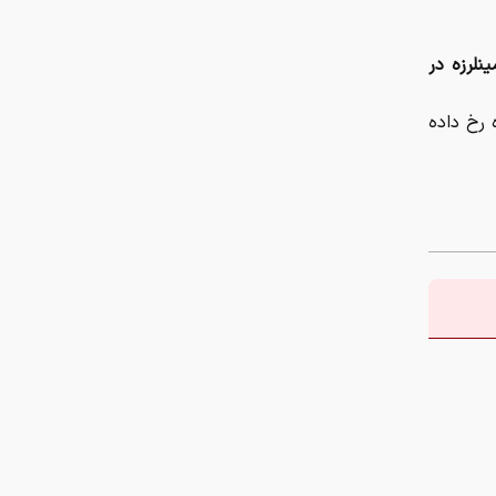
نلرزه در
ی ۴ در همان محدوده رخ داده