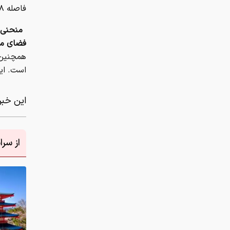
فاصله ۱۸ کیلومتری از کانون زلزله قرار دارند.
منحنی‌ه
فضای مح
است. این زمین‌لرز
این خبر 
از سر