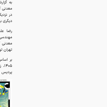
به گزار
در نزدیک
دیگری با بزرگای ۴ در همان
رضا علی
مهندسی 
تهران ته
پردیس در