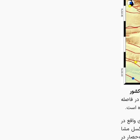
چرا ایران با وجود تورم ۵۰ درصدی،
ابرتورمی نشده است؟
چرا نباید از انس جهانی غافل شد؟
تحلیل فاندامنتال طلا در سال ۲۰۲۶
نقش ربات جوشکاری در افزایش کیفیت
و سرعت تولید صنایع فلزی
هزینه سفر به دبی بعد از جنگ
رمضان/ قیمت بلیت تهران - دبی چقدر
شد؟
در فاصله
چرا اختلال بانکی تکرار می‌شود؟
 واقع در
، گسل مشا
آمادگی بهزیستی برای برگزاری مراسم
تری و گسل سرخه‌حصار در
تشییع قائد شهید