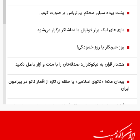
پشت پرده سیلی محکم بی‌تی‌اس بر صورت گرمی
بازی‌های لیگ برتر فوتبال با تماشاگر برگزار می‌شود
روز خبرنگار یا روز خمودگی!
هشدار قرآن به نیکوکاران؛ صدقه‌تان را با منت و آزار باطل نکنید
پیمان مکه؛ «ناتوی اسلامی» یا حلقه‌ای تازه از اقمار ناتو در پیرامون
ایران
گزارش ویژه از بازار موتورسیکلت/ زنان بیشتر خریدار چه موتورهایی
هستند؟
از سقوط در QS تا حذف از تایمز، وقتی سیاست دانشگاه را قربانی
می‌کند/ روایت حذف دانشگاه‌های ایران از رتبه‌بندی‌های جهانی