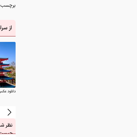
برچسب ه
از سر
دانلود عکس
نظر شما
چیست