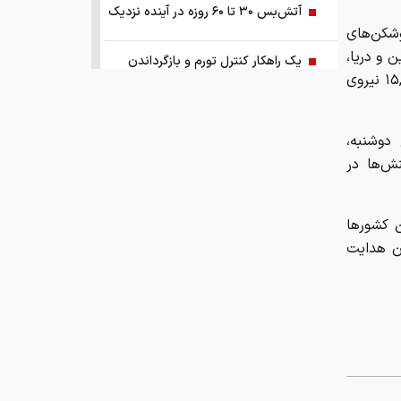
آتش‌بس ۳۰ تا ۶۰ روزه در آینده نزدیک
شکن‌های
قر در زمین و دریا،
یک راهکار کنترل تورم و بازگرداندن
سکوهای بدون سرنشین چندمنظوره (پهپادها و شناورهای هدایت‌پذیر) و ۱۵,۰۰۰ نیروی
ثبات به اقتصاد کشور
آبی‌ها باید استعلامِ گرفته شده از فیفا را
دوشنبه،
منتشر کنند
نش‌ها در
اختیارات بیش از حدی برای اعمال تعرفه
ن کشورها
ون هدایت
ترامپ و پزشکیان توافق را امضا کردند!
نتایج مذاکرات تنگه هرمز اعلام شد!
توسعه فناوری، مسیر رقابت‌پذیری
صنعت قطعه‌سازی است