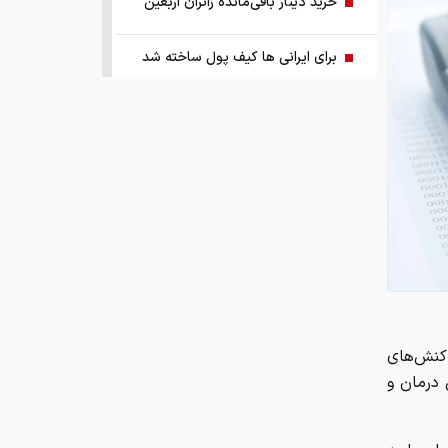
خرید دینار باقی‌مانده زائران اربعین
برای ایرانی ها کیف پول ساخته شد
ریشه پنهان تورم کجاست؟
چرا ین ژاپن سقوط کرد؟
اجرای پایلوت هوشمندسازی معادن با
مشارکت شرکت‌های فناور
ببینید | ادعای ترامپ: ما مذاکرات بسیار
خوبی داریم و امیدواریم که مجبور به
حمله بزرگی علیه ایران نشویم
کنش‌های
 درمان و
صفحه اول روزنامه‌های چهارشنبه ۱۴
مرداد ۱۴۰۵