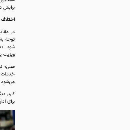
برایش دش
اختلاف ن
در مقابل
توجه به
شود. «ح
ویزیت پ
«علی» ن
خدمات ی
می‌شود د
کاربر دی
برای اد