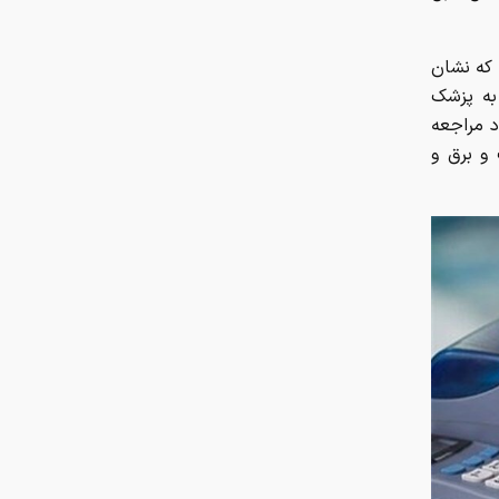
 که نشان
به پزشک
د مراجعه
 و برق و