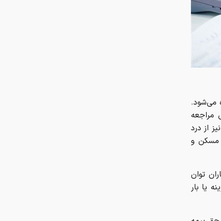
 می‌شود.
 مراجعه
یز از درد
 مسکن و
ران توان
نه یا بار
 حق بیمه