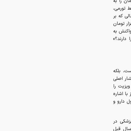
ان را به
کربلا در سفرنامه‌ها؛ از توصیف
 تورمی،
ابن‌بطوطه از حرم حسینی تا روایت
لی که بر
ناصرالدین‌شاه از استقبال زائران
ی جدید، ویزیت پزشک متخصص در بخش خصوصی به ۴۹۸ هزار تومان
ین در واکنش به
آیا کولا آشکروفتین گران‌تر از طلا است
دارند؟»
خالی شدن صندلی‌های دستیاری ۶
رشته تخصصی و فوق تخصصی
ت، بلکه
تاثیر بهبود نسبی فضای سیاسی و
شار اصلی
دیپلماتیک، بر طلا
ویزیت را
 با اشاره
اختلال در این ۳بانک امروز
 دارو و
پزشکی در
سال قبل