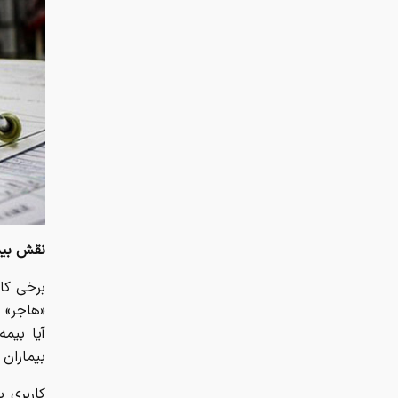
نقش بیم
برخی کار
«هاجر» 
آیا بیمه
بیماران 
کاربری 