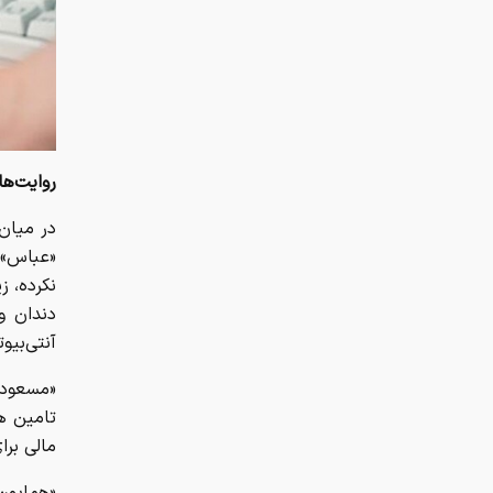
روایت‌ها
در میان 
«عباس» 
نکرده، ز
دندان و
آنتی‌بیو
«مسعود»
تامین هز
مالی برا
«همایون