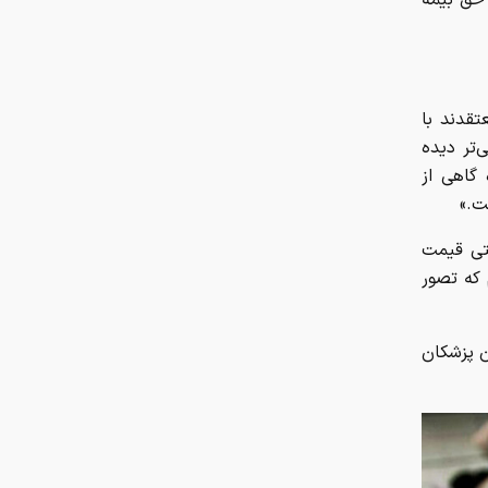
تقدند با
‌تر دیده
گاهی از
ت.»
قتی قیمت
 که تصور
ن پزشکان