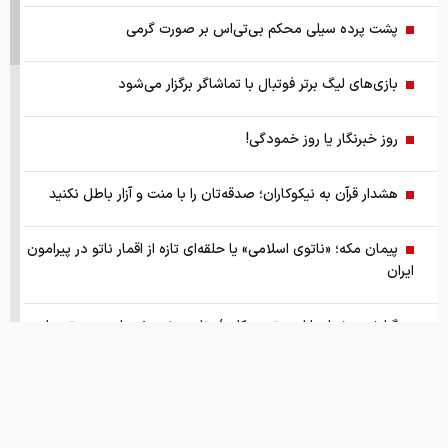
پشت پرده سیلی محکم بی‌تی‌اس بر صورت گرمی
بازی‌های لیگ برتر فوتبال با تماشاگر برگزار می‌شود
روز خبرنگار یا روز خمودگی!
هشدار قرآن به نیکوکاران؛ صدقه‌تان را با منت و آزار باطل نکنید
پیمان مکه؛ «ناتوی اسلامی» یا حلقه‌ای تازه از اقمار ناتو در پیرامون
ایران
گزارش ویژه از بازار موتورسیکلت/ زنان بیشتر خریدار چه موتورهایی
هستند؟
از سقوط در QS تا حذف از تایمز، وقتی سیاست دانشگاه را قربانی
می‌کند/ روایت حذف دانشگاه‌های ایران از رتبه‌بندی‌های جهانی