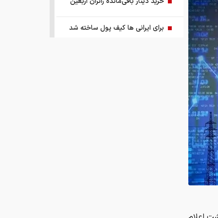
خرید دینار باقی‌مانده زائران اربعین
برای ایرانی ها کیف پول ساخته شد
ریشه پنهان تورم کجاست؟
چرا ین ژاپن سقوط کرد؟
اجرای پایلوت هوشمندسازی معادن با
مشارکت شرکت‌های فناور
ببینید | ادعای ترامپ: ما مذاکرات بسیار
خوبی داریم و امیدواریم که مجبور به
حمله بزرگی علیه ایران نشویم
صفحه اول روزنامه‌های چهارشنبه ۱۴
مرداد ۱۴۰۵
شت اعلام