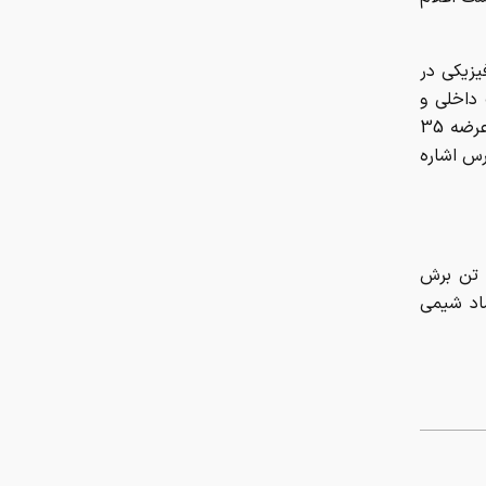
کربلا در سفرنامه‌ها؛ از توصیف
ابن‌بطوطه از حرم حسینی تا روایت
یزیکی در
ناصرالدین‌شاه از استقبال زائران
 داخلی و
بین‌الملل خواهد بود. از مهم‌ترین عرضه‌ها در رینگ بین‌الملل باید به برنامه عرضه 35
آیا کولا آشکروفتین گران‌تر از طلا است
 فارس اشاره
خالی شدن صندلی‌های دستیاری ۶
رشته تخصصی و فوق تخصصی
از مهم‌ترین عرضه‌های داخلی به لحاظ حجمی نیز باید به برنامه عرضه 308 تن برش
تاثیر بهبود نسبی فضای سیاسی و
کت فرساد شیمی
دیپلماتیک، بر طلا
اختلال در این ۳بانک امروز