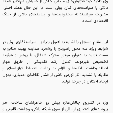
این مقام مسئول با اشاره به اصول بنیادین سیاستگذاری پولی در
شرایط ویژه، سه محور راهبردی را برشمرد: هدایت بهینه منابع به
سمت تولید به عنوان موتور محرک اشتغال، با پرهیز از هرگونه
تخصیص غیرمولد، کنترل رشد نقدینگی از طریق مهار
اضافه‌برداشت بانک‌ها و الزام به رعایت انضباط ترازنامه‌ای و
مقابله با تشدید اثار تورمی ناشی از فشار تقاضای اعتباری، بدون
ایجاد اختلال در چرخه تولید.
وی در تشریح چالش‌های پیش رو خاطرنشان ساخت: «در
پرونده‌های اعتباری ارسالی از سوی شبکه بانکی، وجاهت قانونی و
دقت کارشناسی شرط اساسی پرداخت است و این مهم باید از
سوی شبکه بانکی مد نظر قرار گیرد و عدم توجه در این زمینه
می‌تواند موجب کاهش رتبه ارزیابی اشخاص مسئول در شبکه
بانکی در ارزیابی‌های بانک مرکزی شود». ایشان همچنین با اشاره
به موضوع اضافه برداشت برخی از بانک‌های کشور اشاره داشت
که «متأسفانه برخی بانک‌ها به دلیل محدودیت‌های گذشته اقدام