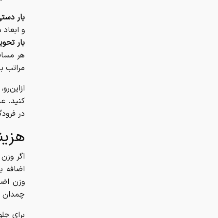
بار دستی
و ابعاد
بار تحویل
هر مساف
مراتب ب
ازاین‌رو
کنید. عد
در فرودگ
هزین
اگر وزن 
اضافه با
وزن اضاف
چمدان ا
برای جلو