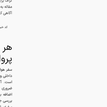
گزاف برا
مقاله به
آگاهی کا
کد خبر
هر آ
پرو
سفر هوای
داخلی و 
است. آگا
ضروری اس
اضافه ب
بررسی جا