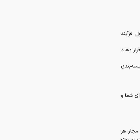
 فرآیند
رار دهید
سته‌بندی
رای شما و
 مجاز هر
ک بر روی