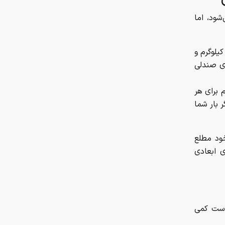
تعداد حساب‌های بانکی‌تان را اینجا
شود، اما
ببینید
سهم ۵ درصدی ایران از ماینینگ
 ایرلاین‌های داخلی، حمل یک بار دستی با وزن حداکثر ۵ تا ۷ کیلوگرم و
جهانی کاهش یافت
ای صندلی
پژوپارس ۶۴۰ میلیون تومان شد/
حویلی معمولاً بین ۱۵ تا ۲۰ کیلوگرم برای هر
جدول قیمت مدل‌های مختلف خودرو
 بار شما
شرط جدید برای بازنشستگی اعلام شد
خود مطلع
ی ابعادی
 است کمی