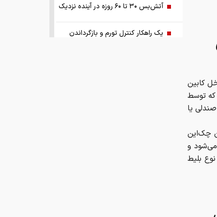
آتش‌بس ۳۰ تا ۶۰ روزه در آینده نزدیک
یک راهکار کنترل تورم و بازگرداندن
ثبات به اقتصاد کشور
آبی‌ها باید استعلامِ گرفته شده از فیفا را
منتشر کنند
خل کابین
 که توسط
 بالای صندلی یا
اختیارات بیش از حدی برای اعمال تعرفه
ن چک‌این
ترامپ و پزشکیان توافق را امضا کردند!
می‌شود و
وع بلیط
نتایج مذاکرات تنگه هرمز اعلام شد!
توسعه فناوری، مسیر رقابت‌پذیری
صنعت قطعه‌سازی است