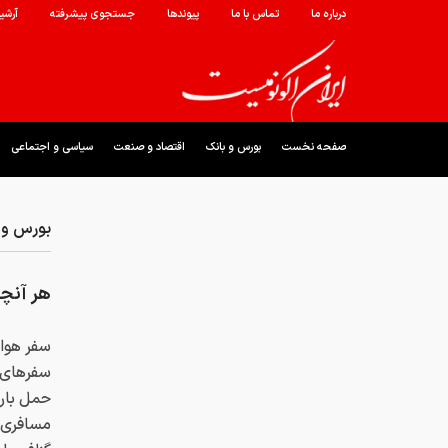
درباره ما
تماس با ما
پیوندها
جستجوی پیشرفته
آرشی
صفحه نخست
بورس و بانک
اقتصاد و صنعت
سیاسی و اجتماعی
بورس و 
هر آنچه
سفر هوای
سفرهای د
حمل بار 
مسافری ض