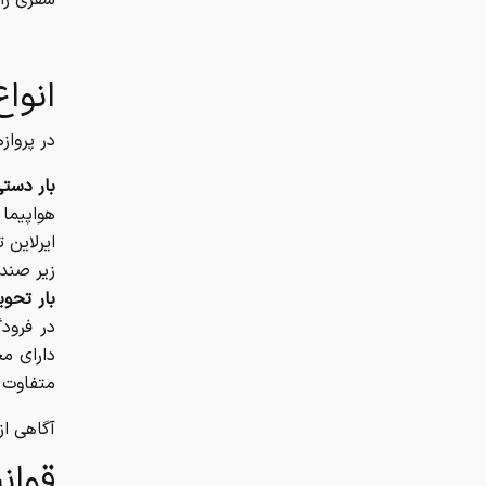
سفری راح
انواع
در پرواز
بار دستی ( Luggage
هواپیما 
زیر صندل
بار تحویلی (Luggage
در فرودگ
دارای م
متفاوت 
آگاهی از
قوان