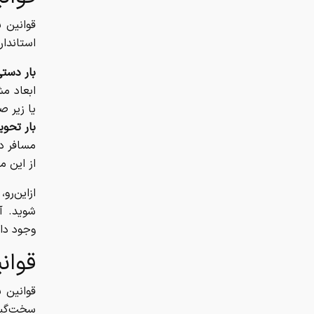
قوانین ب
استاندار
بار دستی
ابعاد مش
یا زیر ص
بار تحوی
مسافر در
از این م
ازاین‌رو
شوید. آی
وجود دار
قوان
قوانین 
سخت‌گیرا