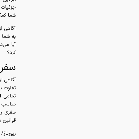
جزئیات ه
شما کمک 
آگاهی از
به شما ا
آیا می‌د
کرد؟
سفری
آگاهی از
تفاوت بی
تمامی ای
مناسب و 
سفری را
قوانین ب
رپورتاژ/