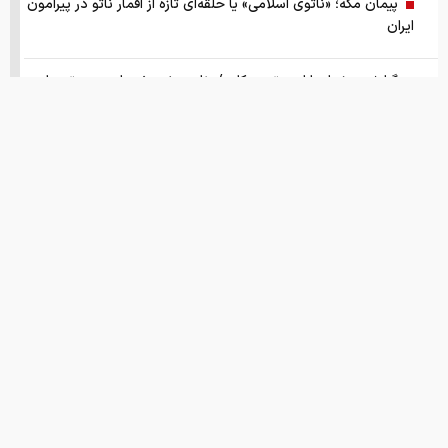
پیمان مکه؛ «ناتوی اسلامی» یا حلقه‌ای تازه از اقمار ناتو در پیرامون
ایران
گزارش ویژه از بازار موتورسیکلت/ زنان بیشتر خریدار چه موتورهایی
هستند؟
از سقوط در QS تا حذف از تایمز، وقتی سیاست دانشگاه را قربانی
می‌کند/ روایت حذف دانشگاه‌های ایران از رتبه‌بندی‌های جهانی
صفحه اول روزنامه های شنبه 17مرداد 1405
این نقطه نورانی کوچک که مشخص شد کره ی زمین بوده
انتشار اسناد محرمانه
درخشش ایران در المپیاد جهانی هوش مصنوعی