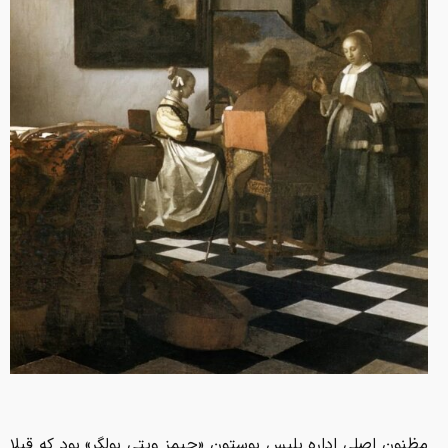
مظنون اصلی اداره پلیس بوستون «جیمز ویتی بولگر» بود که قبلا