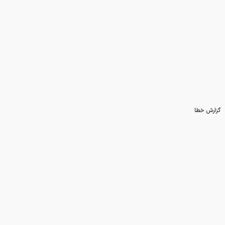
زمستان رمزارز‌ها قربانی گرفت
گزارش خطا