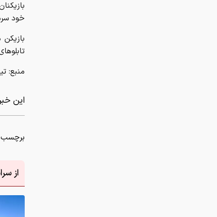
این خبر 
برچسب ه
از سر
دانلود عکس