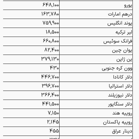
یورو
648,100
درهم امارات
163,780
پوند انگلیس
759,900
لیر ترکیه
18,500
فرانک سوئیس
660,800
یوان چین
82,400
ین ژاپن
379,130
وون کره جنوبی
430
دلار کانادا
446,700
دلار استرالیا
396,700
دلار نیوزیلند
366,400
دلار سنگاپور
441,500
روپیه هند
7,150
روپیه پاکستان
2,145
دینار عراق
455