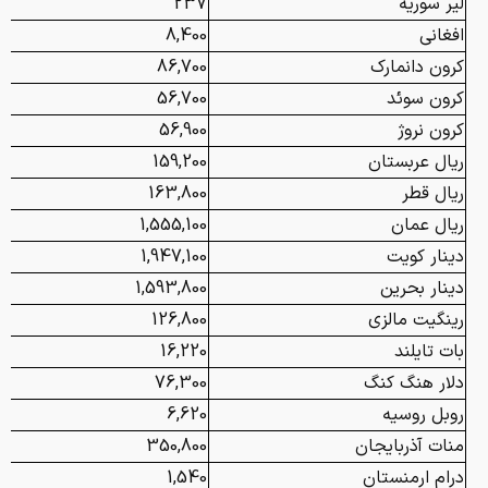
لیر سوریه
237
افغانی
8,400
کرون دانمارک
86,700
کرون سوئد
56,700
کرون نروژ
56,900
ریال عربستان
159,200
ریال قطر
163,800
ریال عمان
1,555,100
دینار کویت
1,947,100
دینار بحرین
1,593,800
رینگیت مالزی
126,800
بات تایلند
16,220
دلار هنگ کنگ
76,300
روبل روسیه
6,620
منات آذربایجان
350,800
درام ارمنستان
1,540