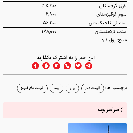
لاری گرجستان
215,600
سوم قرقیزستان
6,800
سامانی تاجیکستان
56,200
منات ترکمنستان
178,000
منبع: پول نیوز
این خبر را به اشتراک بگذارید:
برچسب ها:
قیمت دلار
یورو
پوند
قیمت دلار امروز
از سراسر وب