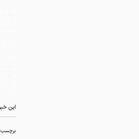
ابتلا به 
که به صو
دکتر عطار
دانست و ا
واقع آخری
وی تأکید
قرار گیر
این افراد
مرور روند
این خبر 
برچسب ه
از سر