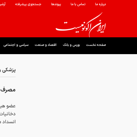
درباره ما
تماس با ما
پیوندها
جستجوی پیشرفته
آرشی
صفحه نخست
بورس و بانک
اقتصاد و صنعت
سیاسی و اجتماعی
پزشکی و
مصرف د
عضو هیأت
دخانیات 
انسداد م