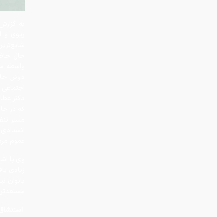
شایع‌تری
واسطه مزم
دوش جامع
اجتماعی ب
دکتر عطار
که در حال
مسیر تنف
انسدادی 
عموم مردم
وی با اش
زیادی یاف
بانوان نی
مستعدتر 
استنشاق 
استاد دا
ریوی، اس
آلودگی مح