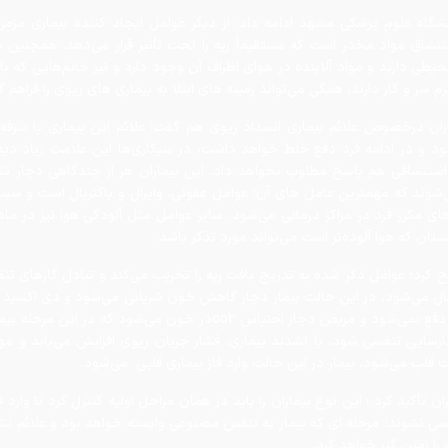
 سر و کار دارند، همگی می‌تواند زمینه های ابتلا به بیماری های ریوی را فراهم کن
ران درخصوص علائم بیماری انسداد ریوی هم گفت: علائم این بیماری با سرفه
شود و در ادامه فرد دفع خلط خواهد داشت، در سیگاری‌ها این علامت زیاد دی
استنشاقی هم پاسخ مطلوب نخواهد داد. این بیماران هر از چندگاهی دچار تش
ی‌شوند که مهمترین عامل های آن؛ عوامل عفونی، وایرال و باکتریال است و سب
ای مکرر فرد در مراکز درمانی می‌شود. سایر عوامل مثل آلودگی هوا نیز در ماه
مستان که هوا آلوده‌تر است می‌تواند مورد تذکر باشد.
کرد؛ عوامل ذکر شده به تدریج بافت ریه را تخریب می‌کند و تبادل گازهای تنف
ال می‌شود، در این حالت بیمار دچار کاهش خون شریانی می‌شود و دی اکسید
به راحتی دفع نمی‌شود و مریض دچار احتباس co2در خون می‌شود که در این م
نارسایی تنفسی شود، با تشدید بیماری، فشار جریان ریوی افزایش می‌یابد و م
قلب می‌شود، بیمار در این حالت وارد فاز بیماری قلبی می‌شود.
ان تأکید کرد : این نوع بیماران را باید در همان مراحل اولیه کنترل کرد تا وارد ف
سی نشوند؛ مرحله ای که بیمار به تنفس مصنوعی وابسته خواهد بود و علائم تش
و را زمین گیر خواهد کرد.
کرد، با توجه به اینکه یکی از عوامل مهم در ایجاد و تشدید انسداد ریه عوامل
 است، افراد در معرض این بیماری می‌توانند با تزریق واکسن آنفلوانزا و پونومو