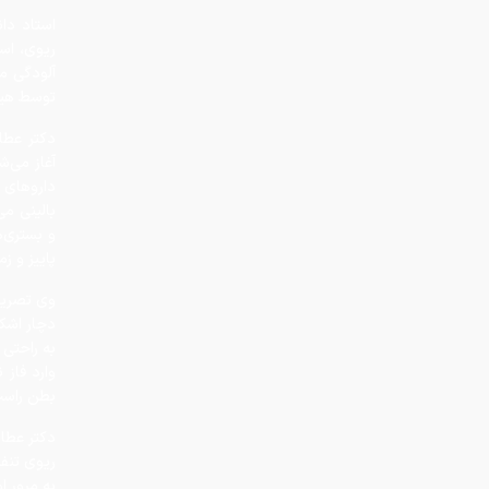
توسط هیزم
دکتر عطا
آغاز می‌
داروهای 
بالینی م
و بستری‌ه
پاییز و ز
وی تصریح 
دچار اشک
وارد فاز 
بطن راست 
دکتر عطار
ریوی تنف
به مرور ا
وی اضافه 
باکتریایی