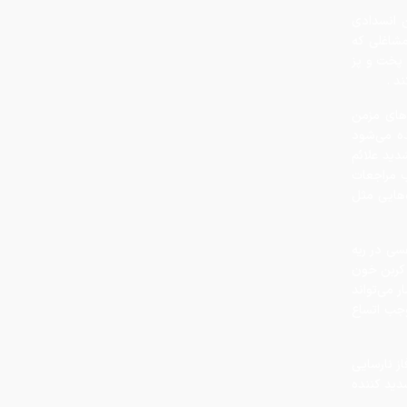
د .
چرا ایران با وجود تورم ۵۰ درصدی،
‌های مزمن
ابرتورمی نشده است؟
ده می‌شود
دید علائم
ب مراجعات
چرا نباید از انس جهانی غافل شد؟
‌هایی مثل
تحلیل فاندامنتال طلا در سال ۲۰۲۶
نقش ربات جوشکاری در افزایش کیفیت
سی در ریه
و سرعت تولید صنایع فلزی
 کربن خون
رحله بیمار می‌تواند
وجب اتساع
هزینه سفر به دبی بعد از جنگ
رمضان/ قیمت بلیت تهران - دبی چقدر
شد؟
از نارسایی
دید کننده
چرا اختلال بانکی تکرار می‌شود؟
 ویروسی و
آمادگی بهزیستی برای برگزاری مراسم
کوک احتمال
تشییع قائد شهید