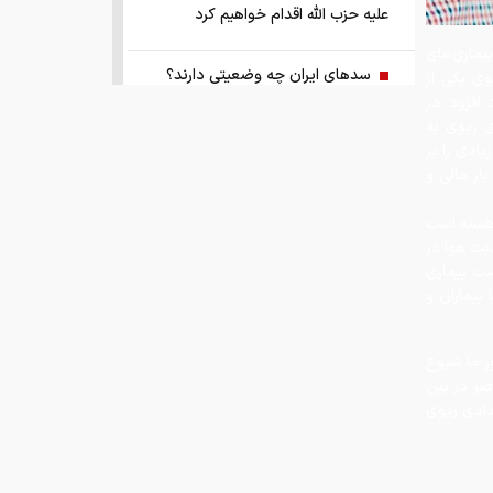
علیه حزب الله اقدام خواهیم کرد
افزود: در
ادی ریوی به
ادی را بر
سد‌های ایران چه وضعیتی دارند؟
ار مالی و
راهنمای جامع انتخاب و خرید مانتو
آهسته است
آنلاین در سال ۱۴۰۵
یت هوا در
ست بیماری
بیماران و
همزمان با رونمایی شمش ایران، در
مسابقه نقشه ایران شرکت کنید
ر ما شیوع
ضر در بین
کمک ۱.۴ میلیارد یورویی اتحادیه اروپا
سدادی ریوی
به اوکراین از اموال روسیه
زمان واریز یارانه جدید دولت اعلام شد
ن انسدادی
فروش بی‌واسطه و تجمیع برق، راهکاری
مشاغلی که
هوشمند برای صاحبان نیروگاه‌های پراکنده
 پخت و پز