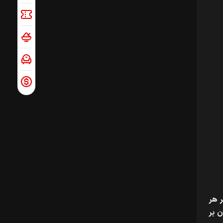
ر هر
 بر