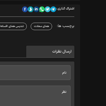
اشتراک گذاری :
برچسب ها:
همای سعادت
تندیس همای افسانه‌ای
ارسال نظرات