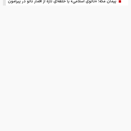
پیمان مکه؛ «ناتوی اسلامی» یا حلقه‌ای تازه از اقمار ناتو در پیرامون
ایران
گزارش ویژه از بازار موتورسیکلت/ زنان بیشتر خریدار چه موتورهایی
هستند؟
از سقوط در QS تا حذف از تایمز، وقتی سیاست دانشگاه را قربانی
می‌کند/ روایت حذف دانشگاه‌های ایران از رتبه‌بندی‌های جهانی
صفحه اول روزنامه های شنبه 17مرداد 1405
این نقطه نورانی کوچک که مشخص شد کره ی زمین بوده
انتشار اسناد محرمانه
درخشش ایران در المپیاد جهانی هوش مصنوعی