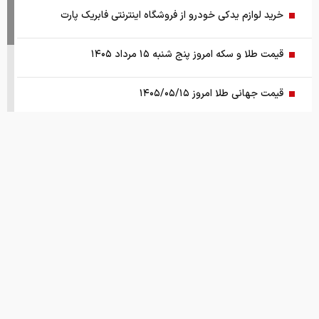
خرید لوازم یدکی خودرو از فروشگاه اینترنتی فابریک پارت
قیمت طلا و سکه امروز پنج شنبه ۱۵ مرداد ۱۴۰۵
قیمت جهانی طلا امروز ۱۴۰۵/۰۵/۱۵
بانک مرکزی: تقاضا‌های رانتی از بازار ارز حذف شد
کالابرگ سه دهک مشمول شارژ شد
هشدار تخلیه برای ساکنان شهرک المنصوری/ ارتش اسرائیل: با
تمام قدرت علیه حزب الله اقدام خواهیم کرد
سد‌های ایران چه وضعیتی دارند؟
راهنمای جامع انتخاب و خرید مانتو آنلاین در سال ۱۴۰۵