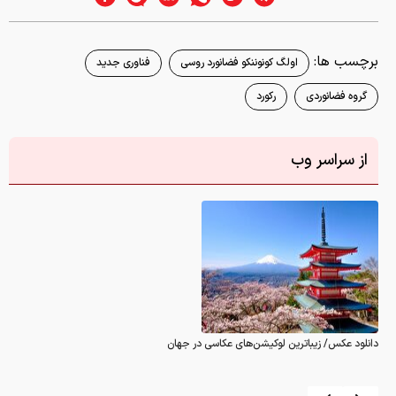
برچسب ها:
اولگ کونوننکو فضانورد روسی
فناوری جدید
گروه فضانوردی
رکورد
از سراسر وب
دانلود عکس/ زیباترین لوکیشن‌های عکاسی در جهان