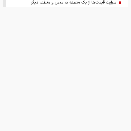
سرایت قیمت‌ها از یک منطقه به محل و منطقه دیگر
عامل مهم برای تغییر طلای جهانی محرز شد
نفت در یک ماه چقدر گران شده ؟
آیا خوش‌بینی به بازگشایی تنگه هرمز کوتاه‌مدت است
قیمت سکه ۱۸ مرداد
بازگشت سامانه بام با بخشودگی همراه بود
قیمت های امروز
درباره ما
تماس با ما
همکاری
چشم‌انداز بازار قفل شده و گران خودرو
بررسی تابلو معاملات پایانی بورس
نقل و نشر مطالب با ذکر نام وب سایت خبری ایران اکونومیست بلامانع است.